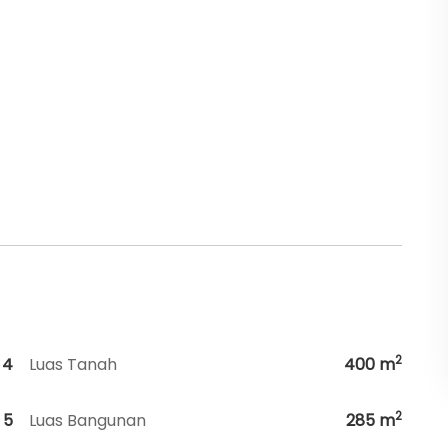
2
4
Luas Tanah
400
m
2
5
Luas Bangunan
285
m