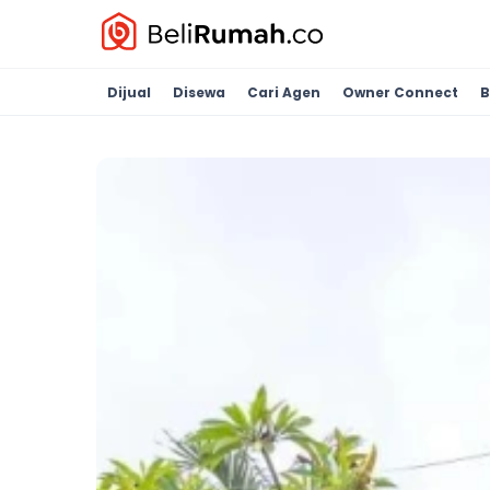
Dijual
Disewa
Cari Agen
Owner Connect
B