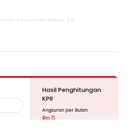
okasi di Pererenan, Badung, Bali.
Hasil Penghitungan
KPR
Angsuran per Bulan:
Rp 0
Pinjaman