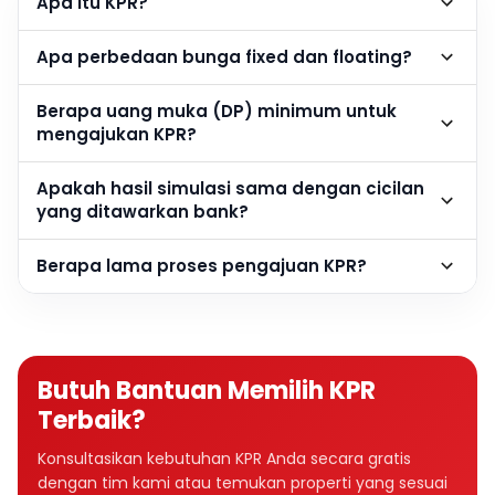
Apa itu KPR?
Apa perbedaan bunga fixed dan floating?
Berapa uang muka (DP) minimum untuk
mengajukan KPR?
Apakah hasil simulasi sama dengan cicilan
yang ditawarkan bank?
Berapa lama proses pengajuan KPR?
Butuh Bantuan Memilih KPR
Terbaik?
Konsultasikan kebutuhan KPR Anda secara gratis
dengan tim kami atau temukan properti yang sesuai