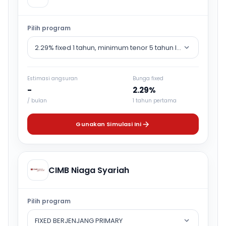
Pilih program
2.29% fixed 1 tahun, minimum tenor 5 tahun lalu counter rat
Estimasi angsuran
Bunga fixed
-
2.29%
/ bulan
1 tahun pertama
Gunakan Simulasi Ini
CIMB Niaga Syariah
Pilih program
FIXED BERJENJANG PRIMARY