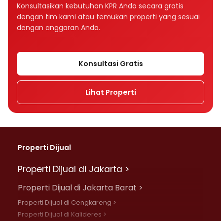
Bagaimana tenor memengaruhi cicilan KPR?
Konsultasikan kebutuhan KPR Anda secara gratis
dengan tim kami atau temukan properti yang sesuai
Tenor KPR 10, 15, atau 20 tahun, mana yang
dengan anggaran Anda.
lebih baik?
Apakah suku bunga memengaruhi cicilan
Konsultasi Gratis
KPR?
Lihat Properti
Apa perbedaan bunga fixed dan floating
dalam KPR?
Mengapa cicilan KPR bisa naik setelah
beberapa tahun?
Properti Dijual
Apa perbedaan bunga flat, efektif, dan
Properti Dijual di Jakarta >
anuitas?
Properti Dijual di Jakarta Barat >
Rumah Rp500 juta cicilannya berapa per
Properti Dijual di Cengkareng >
bulan?
Properti Dijual di Kalideres >