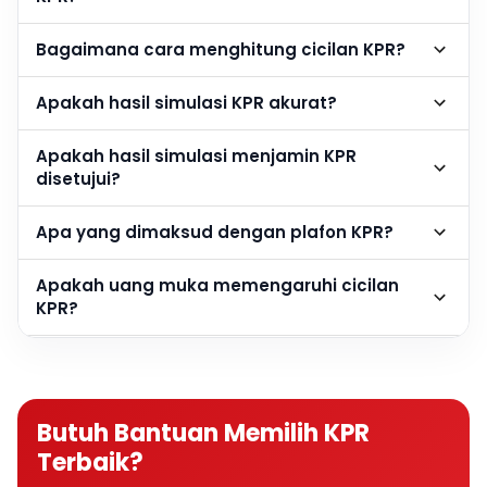
Bagaimana cara menghitung cicilan KPR?
Apakah hasil simulasi KPR akurat?
Apakah hasil simulasi menjamin KPR
disetujui?
Apa yang dimaksud dengan plafon KPR?
Apakah uang muka memengaruhi cicilan
KPR?
Berapa DP rumah agar cicilan KPR lebih
ringan?
Butuh Bantuan Memilih KPR
Apakah semakin besar DP semakin baik?
Terbaik?