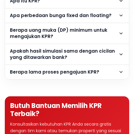
Apa itu KPR?
Apa perbedaan bunga fixed dan floating?
Berapa uang muka (DP) minimum untuk
mengajukan KPR?
Apakah hasil simulasi sama dengan cicilan
yang ditawarkan bank?
Berapa lama proses pengajuan KPR?
Butuh Bantuan Memilih KPR
Terbaik?
Konsultasikan kebutuhan KPR Anda secara gratis
dengan tim kami atau temukan properti yang sesuai