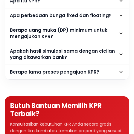
Apa itu KPR?
Apa perbedaan bunga fixed dan floating?
Berapa uang muka (DP) minimum untuk
mengajukan KPR?
Apakah hasil simulasi sama dengan cicilan
yang ditawarkan bank?
Berapa lama proses pengajuan KPR?
Butuh Bantuan Memilih KPR
Terbaik?
Konsultasikan kebutuhan KPR Anda secara gratis
dengan tim kami atau temukan properti yang sesuai