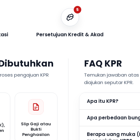
5
kasi
Persetujuan Kredit & Akad
Dibutuhkan
FAQ KPR
proses pengajuan KPR
Temukan jawaban atas p
diajukan seputar KPR.
Apa itu KPR?
Apa perbedaan bunga
Slip Gaji atau
K),
Bukti
en
Berapa uang muka (
Penghasilan
n