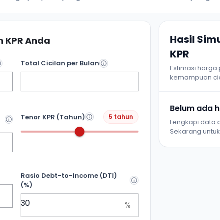
Hasil Si
 KPR Anda
KPR
Total Cicilan per Bulan
Estimasi harga
kemampuan cic
Belum ada ha
Tenor KPR (Tahun)
5 tahun
Lengkapi data d
Sekarang untuk 
Rasio Debt-to-Income (DTI)
(%)
%