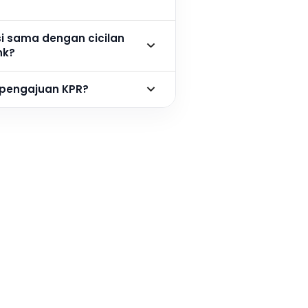
si sama dengan cicilan
nk?
 pengajuan KPR?