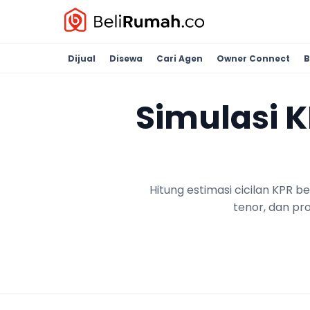
Dijual
Disewa
Cari Agen
Owner Connect
B
Simulasi 
Hitung estimasi cicilan KPR 
tenor, dan pr