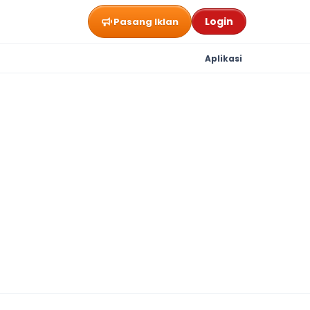
Login
Pasang Iklan
Aplikasi