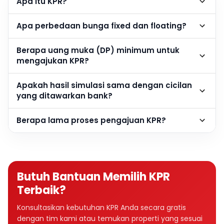
Apa itu KPR?
Apa perbedaan bunga fixed dan floating?
Berapa uang muka (DP) minimum untuk
mengajukan KPR?
Apakah hasil simulasi sama dengan cicilan
yang ditawarkan bank?
Berapa lama proses pengajuan KPR?
Butuh Bantuan Memilih KPR
Terbaik?
Konsultasikan kebutuhan KPR Anda secara gratis
dengan tim kami atau temukan properti yang sesuai