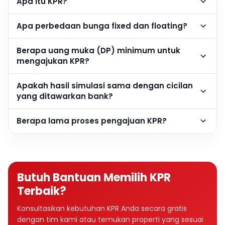
Apa itu KPR?
Apa perbedaan bunga fixed dan floating?
Berapa uang muka (DP) minimum untuk
mengajukan KPR?
Apakah hasil simulasi sama dengan cicilan
yang ditawarkan bank?
Berapa lama proses pengajuan KPR?
Butuh Bantuan Memilih KPR
Terbaik?
Konsultasikan kebutuhan KPR Anda secara gratis
dengan tim kami atau temukan properti yang sesuai