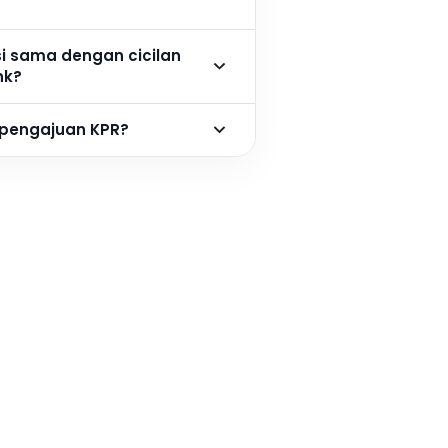
si sama dengan cicilan
nk?
 pengajuan KPR?