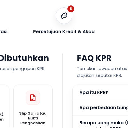
5
kasi
Persetujuan Kredit & Akad
Dibutuhkan
FAQ KPR
proses pengajuan KPR
Temukan jawaban atas p
diajukan seputar KPR.
Apa itu KPR?
Apa perbedaan bunga
Slip Gaji atau
K),
Bukti
en
Berapa uang muka (
Penghasilan
n