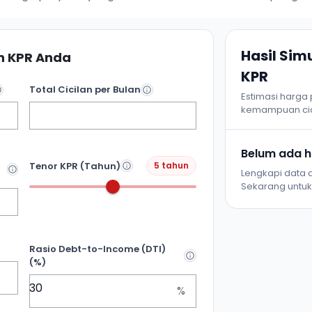
Hasil Si
 KPR Anda
KPR
Total Cicilan per Bulan
Estimasi harga
kemampuan cic
Belum ada ha
Tenor KPR (Tahun)
5 tahun
Lengkapi data d
Sekarang untuk 
Rasio Debt-to-Income (DTI)
(%)
%