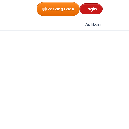
Login
Pasang Iklan
Aplikasi