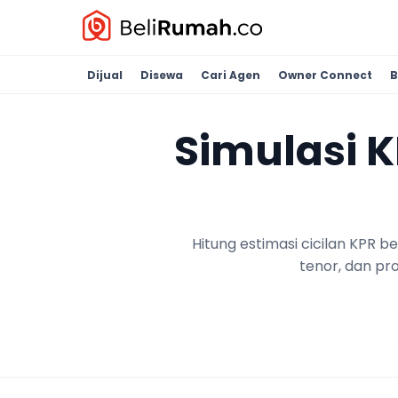
Dijual
Disewa
Cari Agen
Owner Connect
B
Simulasi 
Hitung estimasi cicilan KPR 
tenor, dan pr