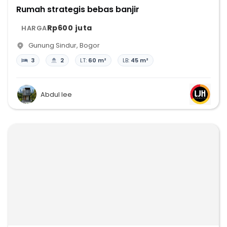
Rumah strategis bebas banjir
Rp600 juta
HARGA
Gunung Sindur
,
Bogor
3
2
LT:
60 m²
LB:
45 m²
Abdul lee