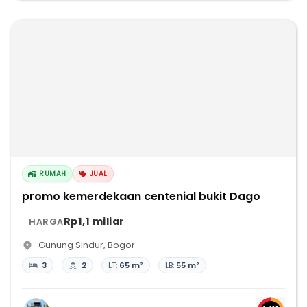
RUMAH
JUAL
promo kemerdekaan centenial bukit Dago
Rp1,1 miliar
HARGA
Gunung Sindur
,
Bogor
3
2
LT:
65 m²
LB:
55 m²