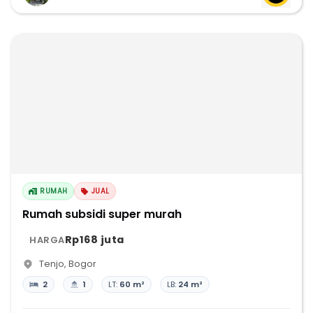
RUMAH
JUAL
Rumah subsidi super murah
Rp168 juta
HARGA
Tenjo
,
Bogor
2
1
LT:
60 m²
LB:
24 m²