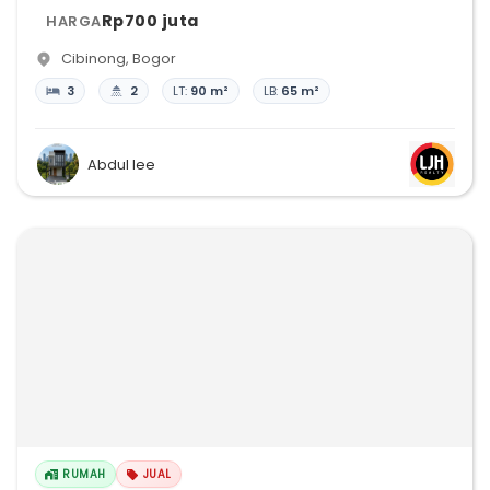
Rp700 juta
HARGA
Cibinong
,
Bogor
3
2
LT:
90 m²
LB:
65 m²
Abdul lee
RUMAH
JUAL