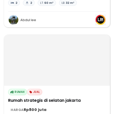
2
2
LT:
60 m²
LB:
32 m²
Abdul lee
RUMAH
JUAL
Rumah strategis di selatan jakarta
Rp800 juta
HARGA