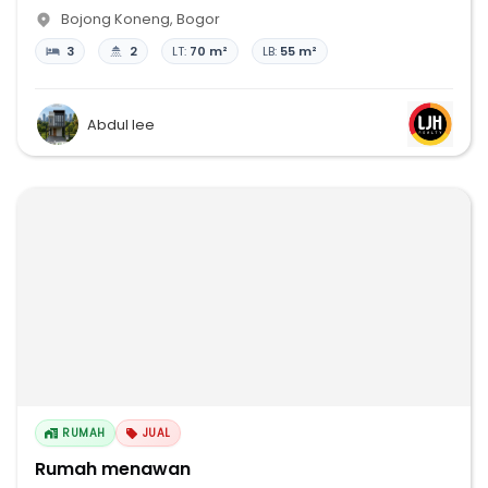
Bojong Koneng
,
Bogor
3
2
LT:
70 m²
LB:
55 m²
Abdul lee
RUMAH
JUAL
Rumah menawan