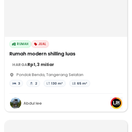
RUMAH
JUAL
Rumah modern shilling luas
Rp1,3 miliar
HARGA
Pondok Benda
,
Tangerang Selatan
3
2
LT:
130 m²
LB:
65 m²
Abdul lee