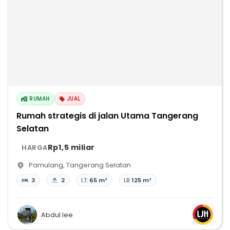
RUMAH
JUAL
Rumah strategis di jalan Utama Tangerang
Selatan
Rp1,5 miliar
HARGA
Pamulang
,
Tangerang Selatan
3
2
LT:
65 m²
LB:
125 m²
Abdul lee