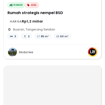
RUMAH
JUAL
Rumah strategis nempel BSD
Rp1,2 miliar
HARGA
Buaran
,
Tangerang Selatan
3
2
LT:
85 m²
LB:
60 m²
Abdul lee