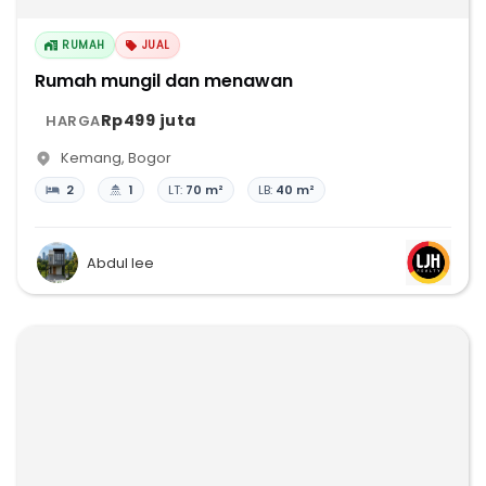
RUMAH
JUAL
Rumah mungil dan menawan
Rp499 juta
HARGA
Kemang
,
Bogor
2
1
LT:
70 m²
LB:
40 m²
Abdul lee