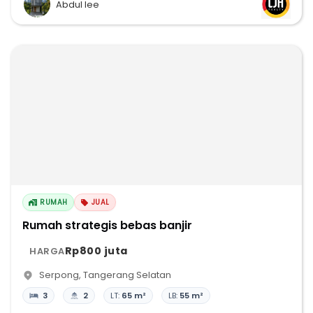
Abdul lee
RUMAH
JUAL
Rumah strategis bebas banjir
Rp800 juta
HARGA
Serpong
,
Tangerang Selatan
3
2
LT:
65 m²
LB:
55 m²