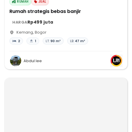
RUMAH
JUAL
Rumah strategis bebas banjir
Rp499 juta
HARGA
Kemang
,
Bogor
2
1
LT:
90 m²
LB:
47 m²
Abdul lee