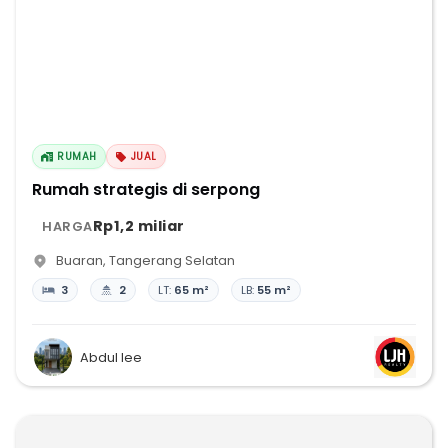
RUMAH
JUAL
Rumah strategis di serpong
Rp1,2 miliar
HARGA
Buaran
,
Tangerang Selatan
3
2
LT:
65 m²
LB:
55 m²
Abdul lee