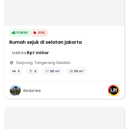
RUMAH
JUAL
Rumah sejuk di selatan jakarta
Rp1 miliar
HARGA
Serpong
,
Tangerang Selatan
3
2
LT:
90 m²
LB:
55 m²
Abdul lee