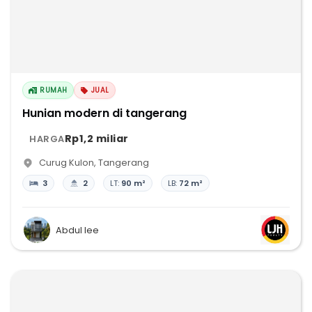
RUMAH
JUAL
Hunian modern di tangerang
Rp1,2 miliar
HARGA
Curug Kulon
,
Tangerang
3
2
LT:
90 m²
LB:
72 m²
Abdul lee