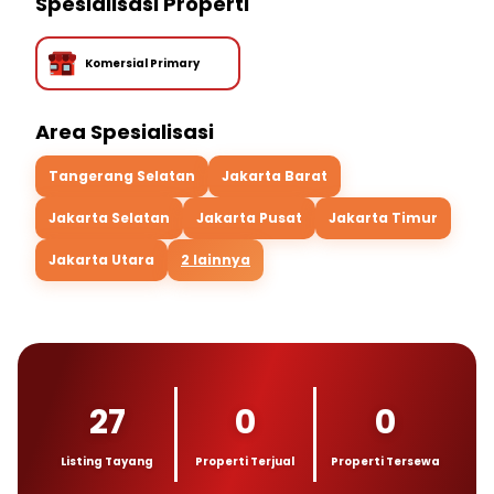
Spesialisasi Properti
Komersial Primary
Area Spesialisasi
Tangerang Selatan
Jakarta Barat
Jakarta Selatan
Jakarta Pusat
Jakarta Timur
Jakarta Utara
2 lainnya
27
0
0
Listing Tayang
Properti Terjual
Properti Tersewa