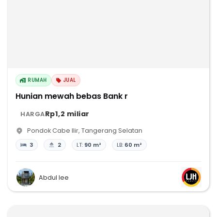
RUMAH
JUAL
Hunian mewah bebas Bank r
Rp1,2 miliar
HARGA
Pondok Cabe Ilir
,
Tangerang Selatan
3
2
LT:
90 m²
LB:
60 m²
Abdul lee