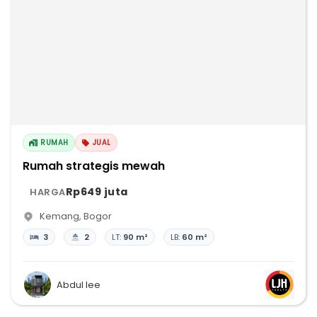
RUMAH
JUAL
Rumah strategis mewah
Rp649 juta
HARGA
Kemang
,
Bogor
3
2
LT:
90 m²
LB:
60 m²
Abdul lee