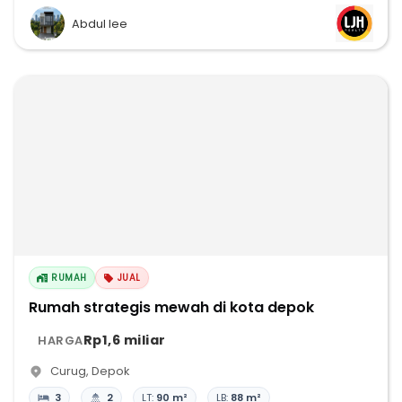
Abdul lee
RUMAH
JUAL
Rumah strategis mewah di kota depok
Rp1,6 miliar
HARGA
Curug
,
Depok
3
2
LT:
90 m²
LB:
88 m²