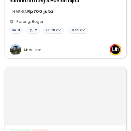
Rumah strategis Hunian hijau
Rp700 juta
HARGA
Parung
,
Bogor
3
2
LT:
70 m²
LB:
55 m²
Abdul lee