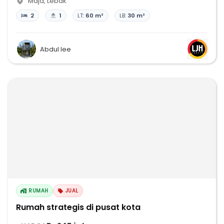
Maja
,
Lebak
2
1
LT:
60 m²
LB:
30 m²
Abdul lee
RUMAH
JUAL
Rumah strategis di pusat kota