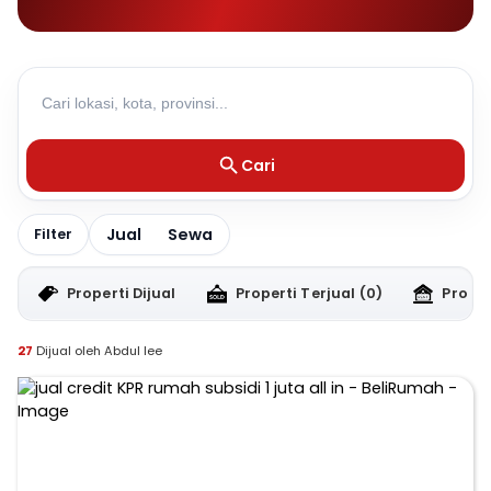
Cari
Jual
Sewa
Filter
Properti Dijual
Properti Terjual
(0)
Proper
27
Dijual oleh Abdul lee