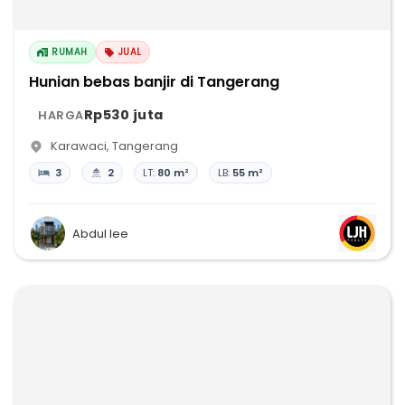
RUMAH
JUAL
Hunian bebas banjir di Tangerang
Rp530 juta
HARGA
Karawaci
,
Tangerang
3
2
LT:
80 m²
LB:
55 m²
Abdul lee