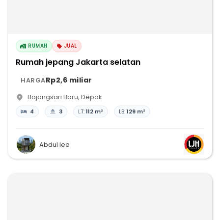
RUMAH
JUAL
Rumah jepang Jakarta selatan
Rp2,6 miliar
HARGA
Bojongsari Baru
,
Depok
4
3
LT:
112 m²
LB:
129 m²
Abdul lee