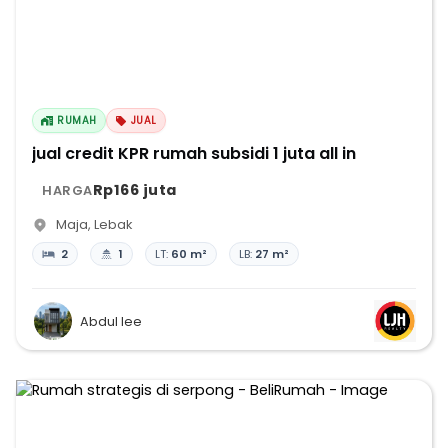
RUMAH
JUAL
jual credit KPR rumah subsidi 1 juta all in
Rp166 juta
HARGA
Maja
,
Lebak
2
1
LT:
60 m²
LB:
27 m²
Abdul lee