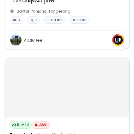
Rp247 juta
HARGA
Bantar Panjang
,
Tangerang
2
1
LT:
60 m²
LB:
30 m²
Abdul lee
RUMAH
JUAL