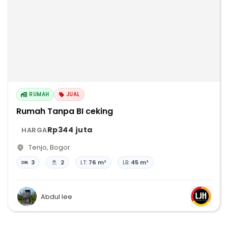
RUMAH
JUAL
Rumah Tanpa BI ceking
Rp344 juta
HARGA
Tenjo
,
Bogor
3
2
LT:
76 m²
LB:
45 m²
Abdul lee