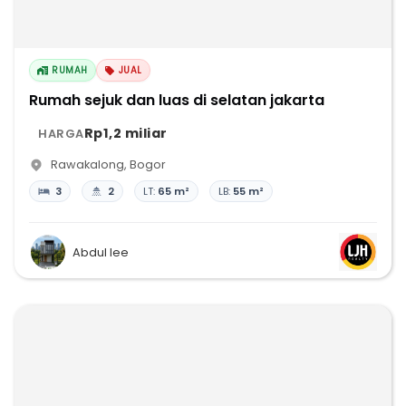
RUMAH
JUAL
Rumah sejuk dan luas di selatan jakarta
Rp1,2 miliar
HARGA
Rawakalong
,
Bogor
3
2
LT:
65 m²
LB:
55 m²
Abdul lee