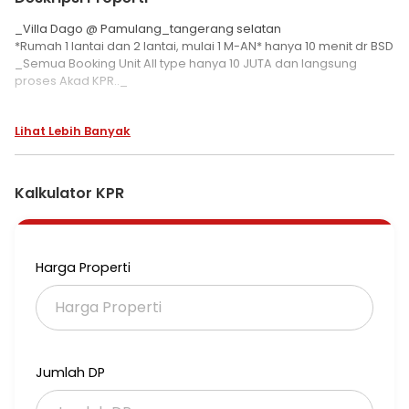
_Villa Dago @ Pamulang_tangerang selatan
*Rumah 1 lantai dan 2 lantai, mulai 1 M-AN* hanya 10 menit dr BSD
_Semua Booking Unit All type hanya 10 JUTA dan langsung
proses Akad KPR.._
Promo Buyer s.d 200 Juta :
Lihat Lebih Banyak
💕 *Subsidi Dp 68 JUTA all type*
💕 *Subsidi Biaya KPR MAX 30 JUTA*
💕 *FREE Biaya BPHTB & IMB*
💕 *Voucher Cashback 5 JUTA*
Kalkulator KPR
💕 *Subsidi Bunga & KPR Crazy Deal*
💕 cicilan 2 thn viks 4 jutaan
Harga Properti
Jumlah DP