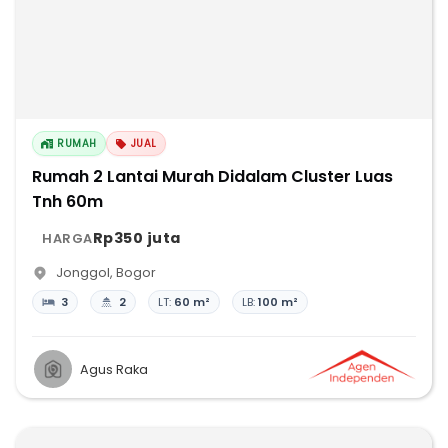
RUMAH
JUAL
Rumah 2 Lantai Murah Didalam Cluster Luas
Tnh 60m
Rp350 juta
HARGA
Jonggol
,
Bogor
3
2
LT:
60 m²
LB:
100 m²
Agus Raka