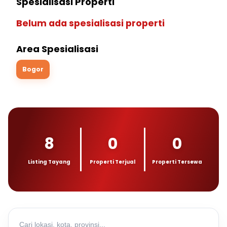
Spesialisasi Properti
Belum ada spesialisasi properti
Area Spesialisasi
Bogor
8
0
0
Listing Tayang
Properti Terjual
Properti Tersewa