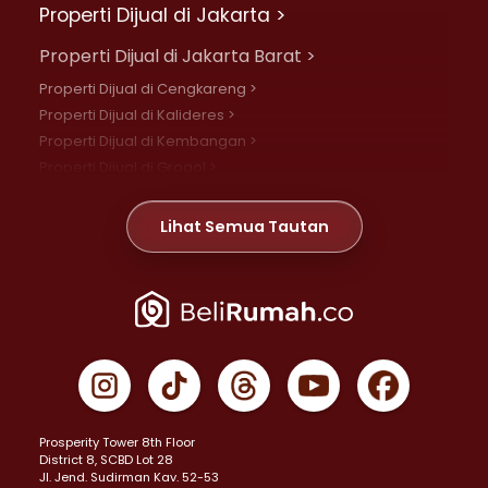
Properti Dijual di Jakarta >
Properti Dijual di Jakarta Barat >
Properti Dijual di Cengkareng >
Properti Dijual di Kalideres >
Properti Dijual di Kembangan >
Properti Dijual di Grogol >
Properti Dijual di Daan Mogot >
Properti Dijual di Meruya >
Lihat Semua Tautan
Properti Dijual di Jelambar >
Properti Dijual di Joglo >
Properti Dijual di Jakarta Pusat >
Properti Dijual di Cempaka Putih >
Properti Dijual di Gambir >
Properti Dijual di Johar Baru >
Properti Dijual di Kemayoran >
Prosperity Tower 8th Floor
Properti Dijual di Menteng >
District 8, SCBD Lot 28
Properti Dijual di Senen >
JI. Jend. Sudirman Kav. 52-53