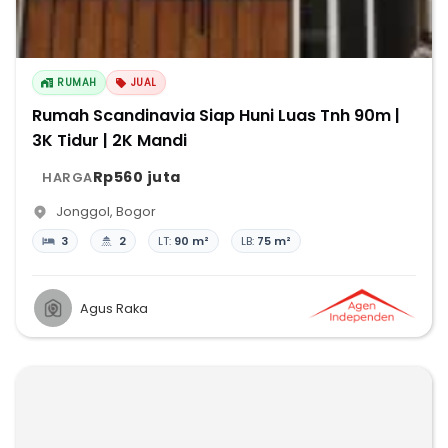
RUMAH
JUAL
Rumah Scandinavia Siap Huni Luas Tnh 90m |
3K Tidur | 2K Mandi
Rp560 juta
HARGA
Jonggol
,
Bogor
3
2
LT:
90 m²
LB:
75 m²
Agus Raka