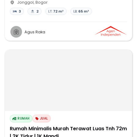
Jonggol
,
Bogor
3
2
LT:
72 m²
LB:
65 m²
Agus Raka
RUMAH
JUAL
Rumah Minimalis Murah Terawat Luas Tnh 72m
| 2K Tidur | 1K Mandi