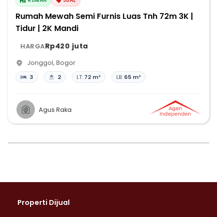
RUMAH
JUAL
Rumah Mewah Semi Furnis Luas Tnh 72m 3K |
Tidur | 2K Mandi
Rp420 juta
HARGA
Jonggol
,
Bogor
3
2
LT:
72 m²
LB:
65 m²
Agus Raka
Properti Dijual