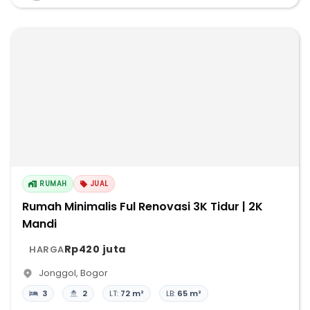
RUMAH
JUAL
Rumah Minimalis Ful Renovasi 3K Tidur | 2K
Mandi
Rp420 juta
HARGA
Jonggol
,
Bogor
3
2
LT:
72 m²
LB:
65 m²