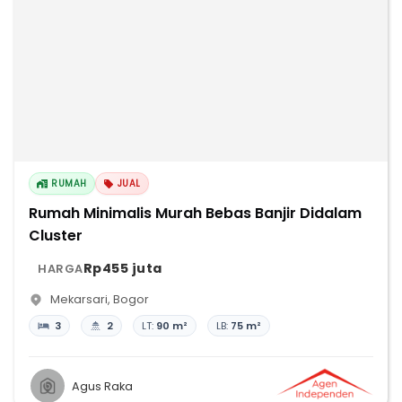
RUMAH
JUAL
Rumah Minimalis Murah Bebas Banjir Didalam
Cluster
Rp455 juta
HARGA
Mekarsari
,
Bogor
3
2
LT:
90 m²
LB:
75 m²
Agus Raka