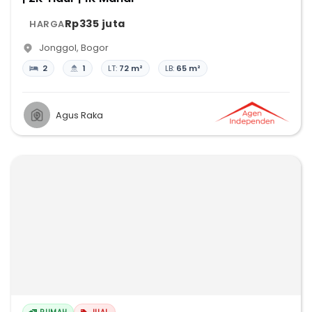
Rp335 juta
HARGA
Jonggol
,
Bogor
2
1
LT:
72 m²
LB:
65 m²
Agus Raka