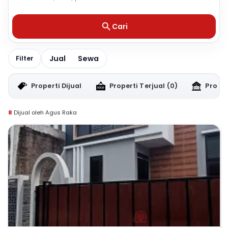
Cari
Jual
Sewa
Filter
Properti Dijual
Properti Terjual
(0)
Proper
8
Dijual oleh Agus Raka