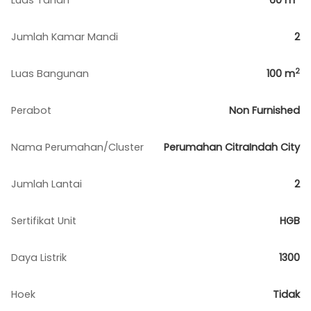
Luas Tanah
60
m
Jumlah Kamar Mandi
2
2
Luas Bangunan
100
m
Perabot
Non Furnished
Nama Perumahan/Cluster
Perumahan CitraIndah City
Jumlah Lantai
2
Sertifikat Unit
HGB
Daya Listrik
1300
Hoek
Tidak