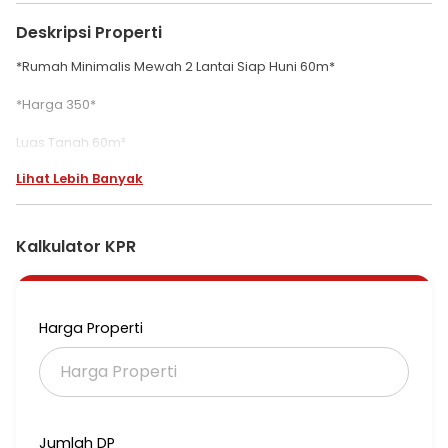
Deskripsi Properti
*Rumah Minimalis Mewah 2 Lantai Siap Huni 60m*
*Harga 350*
Luas Tanah 60m²
Luas Bangunan 100m²
Lihat Lebih Banyak
Kamar Tidur 3
Kamar Mandi 2
Kalkulator KPR
Air : Jetpam
Ready Pagar
*Lokasi. Perumahan Citra Indah City*
Harga Properti
*Jl. Raya Cileungsi KM 23,2*
Jumlah DP