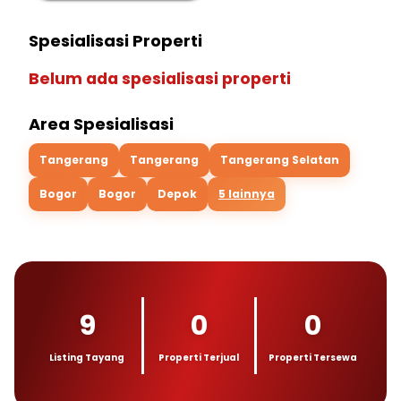
Spesialisasi Properti
Belum ada spesialisasi properti
Area Spesialisasi
Tangerang
Tangerang
Tangerang Selatan
Bogor
Bogor
Depok
5 lainnya
9
0
0
Listing Tayang
Properti Terjual
Properti Tersewa