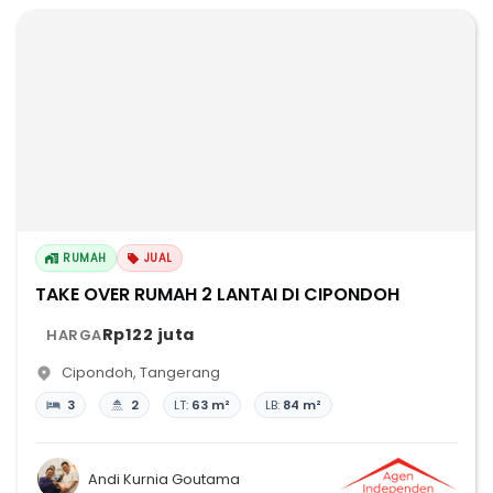
RUMAH
JUAL
TAKE OVER RUMAH 2 LANTAI DI CIPONDOH
Rp122 juta
HARGA
Cipondoh
,
Tangerang
3
2
LT:
63 m²
LB:
84 m²
Andi Kurnia Goutama