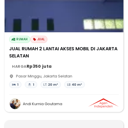
RUMAH
JUAL
JUAL RUMAH 2 LANTAI AKSES MOBIL DI JAKARTA
SELATAN
Rp350 juta
HARGA
Pasar Minggu
,
Jakarta Selatan
1
1
LT:
20 m²
LB:
40 m²
Andi Kurnia Goutama