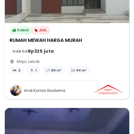
RUMAH
JUAL
RUMAH MEWAH HARGA MURAH
Rp325 juta
HARGA
Maja
,
Lebak
2
1
LT:
84 m²
LB:
44 m²
Andi Kurnia Goutama