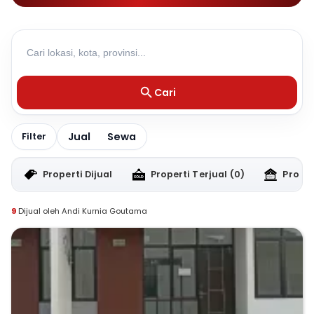
Cari
Jual
Sewa
Filter
Properti Dijual
Properti Terjual
(0)
Proper
9
Dijual oleh Andi Kurnia Goutama