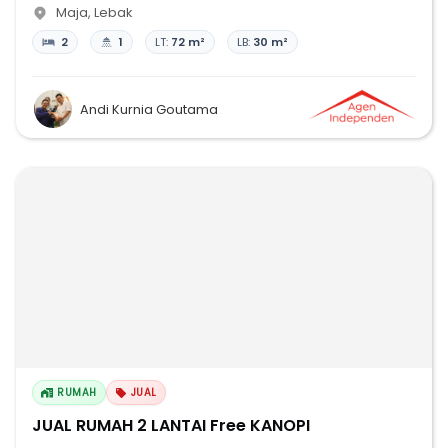
Maja
,
Lebak
2
1
LT:
72 m²
LB:
30 m²
Andi Kurnia Goutama
RUMAH
JUAL
JUAL RUMAH 2 LANTAI Free KANOPI