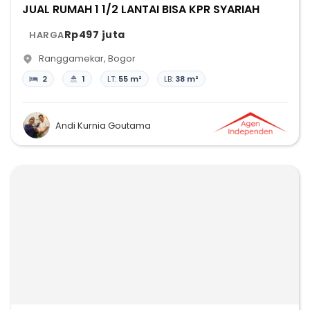
JUAL RUMAH 1 1/2 LANTAI BISA KPR SYARIAH
Rp497 juta
HARGA
Ranggamekar
,
Bogor
2
1
LT:
55 m²
LB:
38 m²
Andi Kurnia Goutama