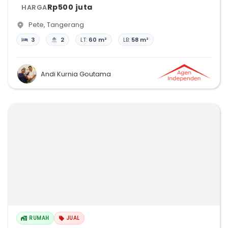
Rp500 juta
HARGA
Pete
,
Tangerang
3
2
LT:
60 m²
LB:
58 m²
Andi Kurnia Goutama
RUMAH
JUAL