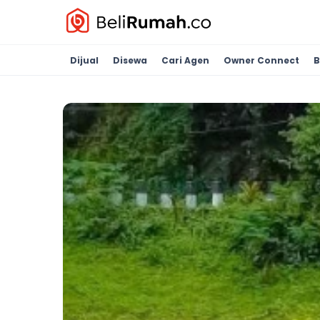
Dijual
Disewa
Cari Agen
Owner Connect
B