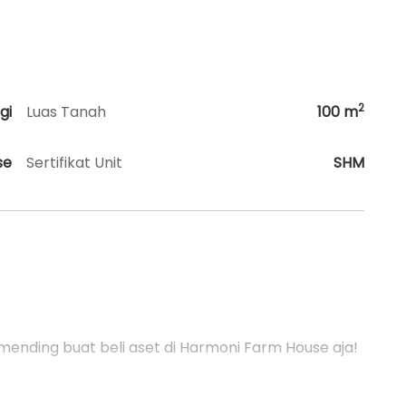
2
gi
Luas Tanah
100
m
se
Sertifikat Unit
SHM
ending buat beli aset di Harmoni Farm House aja!