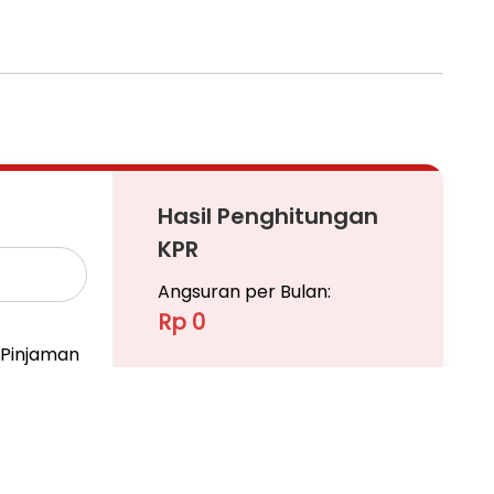
 600 ribuan per meter.
Hasil Penghitungan
ekarang untuk amankan promo & unit kavlingnya!!
KPR
Angsuran per Bulan:
Rp 0
Pinjaman
isata #harmonifarmhouse #tanahdijonggol
Ajukan KPR
Pelajari KPR Lebih Lanjut