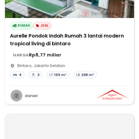
RUMAH
JUAL
Aurelle Pondok Indah Rumah 3 lantai modern
tropical living di bintaro
Rp8,77 miliar
HARGA
Bintaro
,
Jakarta Selatan
4
3
LT:
165 m²
LB:
298 m²
daniel