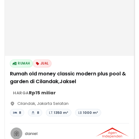
RUMAH
JUAL
Rumah old money classic modern plus pool &
garden di Cilandak,Jaksel
Rp15 miliar
HARGA
Cilandak
,
Jakarta Selatan
8
8
LT:
1350 m²
LB:
1000 m²
daniel