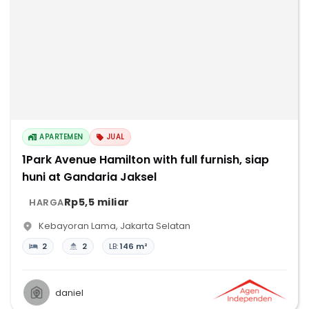
APARTEMEN
JUAL
1Park Avenue Hamilton with full furnish, siap
huni at Gandaria Jaksel
Rp5,5 miliar
HARGA
Kebayoran Lama
,
Jakarta Selatan
2
2
LB:
146 m²
daniel