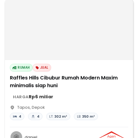
RUMAH
JUAL
Raffles Hills Cibubur Rumah Modern Maxim
minimalis siap huni
Rp6 miliar
HARGA
Tapos
,
Depok
4
4
LT:
302 m²
LB:
350 m²
daniel