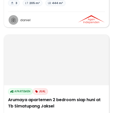
3
LT:
205 m²
LB:
444 m²
daniel
APARTEMEN
JUAL
Arumaya apartemen 2 bedroom siap huni at
Tb Simatupang Jaksel