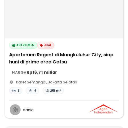
APARTEMEN
JUAL
Apartemen Regent di Mangkuluhur City, siap
huni di prime area Gatsu
Rp16,71 miliar
HARGA
Karet Semanggi
,
Jakarta Selatan
3
4
LB:
251 m²
daniel