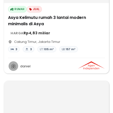
RUMAH
JUAL
Asya Kelimutu rumah 3 lantai modern
minimalis di Asya
Rp4,83 miliar
HARGA
Cakung Timur
,
Jakarta Timur
3
3
LT:
105 m²
LB:
157 m²
daniel