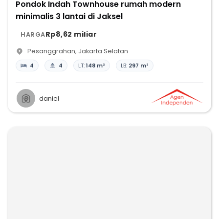
Pondok Indah Townhouse rumah modern
minimalis 3 lantai di Jaksel
Rp8,62 miliar
HARGA
Pesanggrahan
,
Jakarta Selatan
4
4
LT:
148 m²
LB:
297 m²
daniel