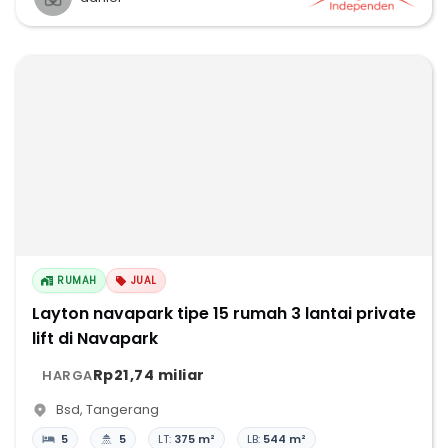
RUMAH
JUAL
Layton navapark tipe 15 rumah 3 lantai private
lift di Navapark
Rp21,74 miliar
HARGA
Bsd
,
Tangerang
5
5
LT:
375 m²
LB:
544 m²