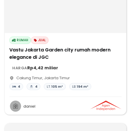
RUMAH
JUAL
Vastu Jakarta Garden city rumah modern
elegance di JGC
Rp4,42 miliar
HARGA
Cakung Timur
,
Jakarta Timur
4
4
LT:
105 m²
LB:
194 m²
daniel