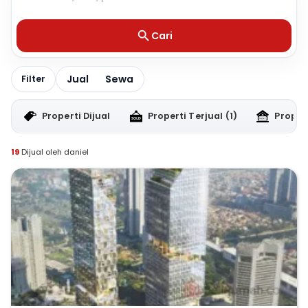
Cari
Jual
Sewa
Filter
Properti Dijual
Properti Terjual
(1)
Proper
19
Dijual oleh daniel