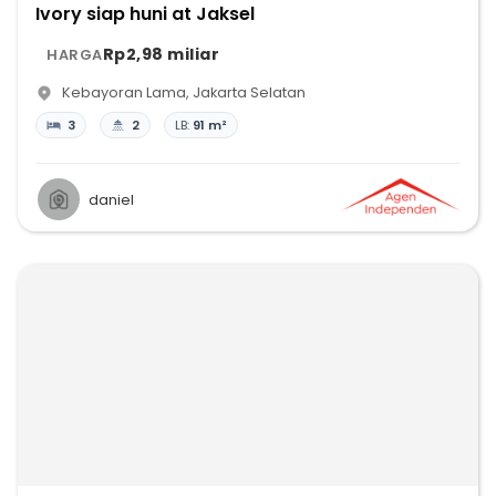
Ivory siap huni at Jaksel
Rp2,98 miliar
HARGA
Kebayoran Lama
,
Jakarta Selatan
3
2
LB:
91 m²
daniel