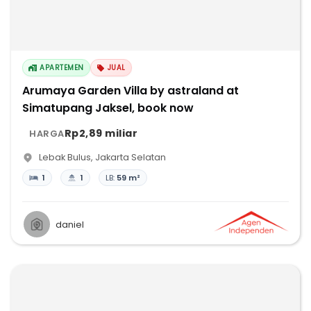
APARTEMEN
JUAL
Arumaya Garden Villa by astraland at
Simatupang Jaksel, book now
Rp2,89 miliar
HARGA
Lebak Bulus
,
Jakarta Selatan
1
1
LB:
59 m²
daniel