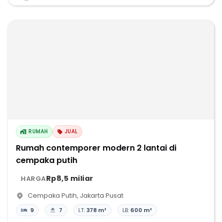
RUMAH
JUAL
Rumah contemporer modern 2 lantai di
cempaka putih
Rp8,5 miliar
HARGA
Cempaka Putih
,
Jakarta Pusat
9
7
LT:
378 m²
LB:
600 m²