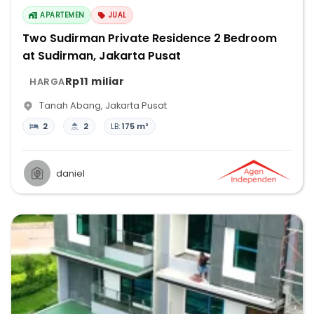
APARTEMEN
JUAL
Two Sudirman Private Residence 2 Bedroom
at Sudirman, Jakarta Pusat
Rp11 miliar
HARGA
Tanah Abang
,
Jakarta Pusat
2
2
LB:
175 m²
daniel