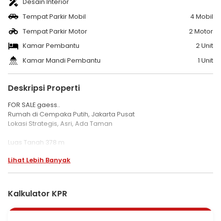
Desain Interior
Tempat Parkir Mobil
4 Mobil
Tempat Parkir Motor
2 Motor
Kamar Pembantu
2 Unit
Kamar Mandi Pembantu
1 Unit
Deskripsi Properti
FOR SALE gaess..
Rumah di Cempaka Putih, Jakarta Pusat
Lokasi Strategis, Asri, Ada Taman
Luas Tanah 378 m
Luas Bangunan 600 m
Lihat Lebih Banyak
Lantai 2
Kamar Tidur 9
Kamar Mandi 7
KT Pembantu 2
Kalkulator KPR
KM Pembantu 1
Garasi
Carport