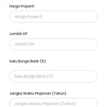
AC
Harga Properti
Semi Furnished
Sertifikat SHM
Harga Rp.9 Milyar
NEGOTIABLE
Jumlah DP
more info
081295339677
Suku Bunga Bank (%)
Jangka Waktu Pinjaman (Tahun)