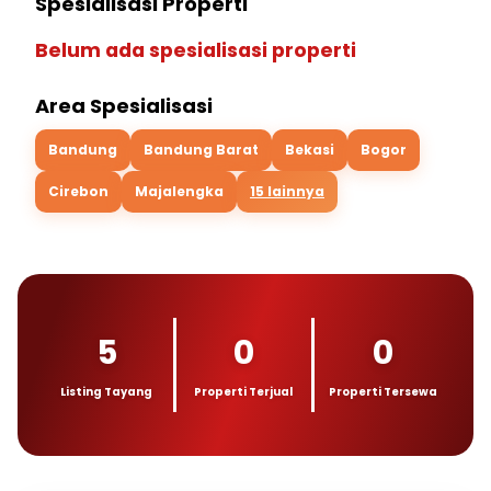
Spesialisasi Properti
Belum ada spesialisasi properti
Area Spesialisasi
Bandung
Bandung Barat
Bekasi
Bogor
Cirebon
Majalengka
15 lainnya
5
0
0
Listing Tayang
Properti Terjual
Properti Tersewa