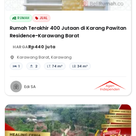
RUMAH
JUAL
Rumah Terakhir 400 Jutaan di Karang Pawitan
Residence-Karawang Barat
Rp440 juta
HARGA
Karawang Barat
,
Karawang
1
2
LT:
74 m²
LB:
34 m²
Edi SA