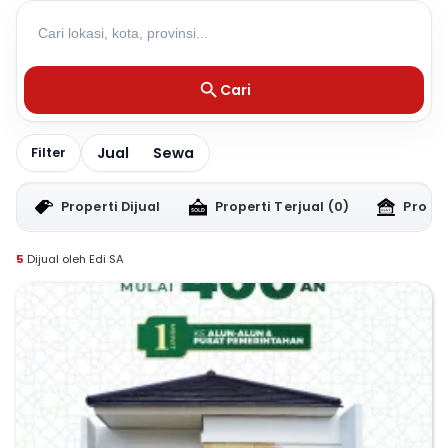
Cari
Jual
Sewa
Filter
Properti Dijual
Properti Terjual
(0)
Proper
5
Dijual oleh Edi SA