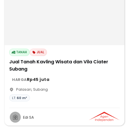
TANAH
JUAL
Jual Tanah Kavling Wisata dan Vila Ciater
Subang
Rp45 juta
HARGA
Palasari
,
Subang
LT:
60 m²
Edi SA