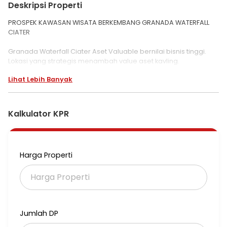
Deskripsi Properti
PROSPEK KAWASAN WISATA BERKEMBANG GRANADA WATERFALL
CIATER
Granada Waterfall Ciater Aset Valuable bernilai bisnis tinggi.
Lokasi yang strategis menambah value aset kavling.
Pengembangan wisata berpotensi menghasilkan traffic
Lihat Lebih Banyak
kunjungan yang tinggi di wisata Granada Waterfall Ciater.
Dengan fasilitas yang lengkap dan keindahan alam yang tak
tertandingi, Kavling ini adalah tempat yang sempurna untuk
Kalkulator KPR
anda dengan segala keunggulan nya:
+Pintu Gerbang Keamanan 24 Jam
+Air Terjun dalam kawasan
Harga Properti
+Parkir Sentral setiap Blok
+Penampungan Air Utama
+Masjid
+Penerangan Jalan
+Pagar Keliling
+Jalan utama Cor
Jumlah DP
Punya Aset untuk keluarga di masa depan dan amankan