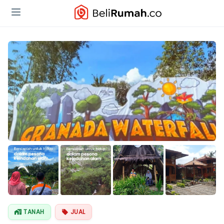
Lihat Semua
Foto
TANAH
JUAL