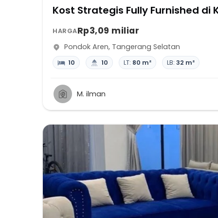
Kost Strategis Fully Furnished d
Rp3,09 miliar
HARGA
Pondok Aren
,
Tangerang Selatan
10
10
LT:
80 m²
LB:
32 m²
M. ilman