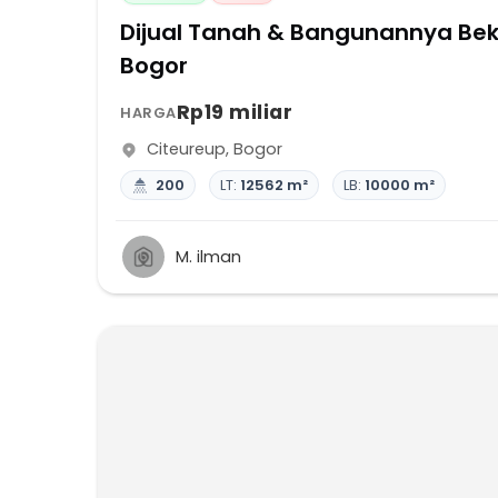
Dijual Tanah & Bangunannya Be
Bogor
Rp19 miliar
HARGA
Citeureup
,
Bogor
200
LT:
12562 m²
LB:
10000 m²
M. ilman