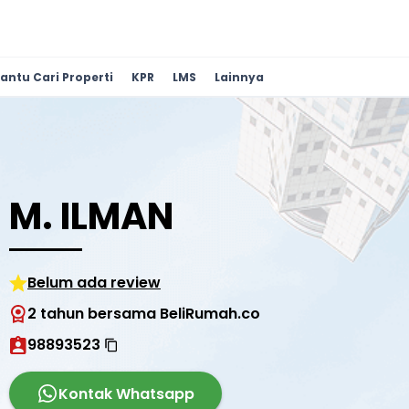
antu Cari Properti
KPR
LMS
Lainnya
M. ILMAN
Belum ada review
2 tahun bersama BeliRumah.co
98893523
Kontak Whatsapp