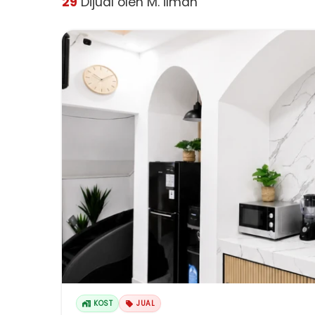
29
Dijual oleh M. ilman
KOST
JUAL