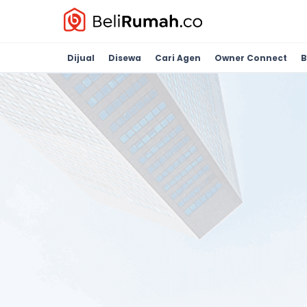
Dijual
Disewa
Cari Agen
Owner Connect
B