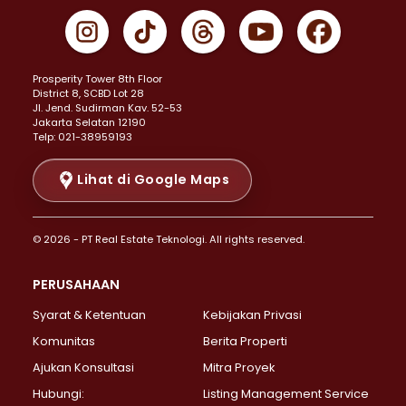
Properti Dijual di Gambir >
Properti Dijual di Johar Baru >
Properti Dijual di Kemayoran >
Prosperity Tower 8th Floor
Properti Dijual di Menteng >
District 8, SCBD Lot 28
Properti Dijual di Senen >
JI. Jend. Sudirman Kav. 52-53
Jakarta Selatan 12190
Properti Dijual di Tanah Abang >
Telp: 021-38959193
Properti Dijual di Cikini >
Properti Dijual di Kramat >
Lihat di Google Maps
Properti Dijual di Pasar Baru >
Properti Dijual di Bendungan Hilir >
© 2026 - PT Real Estate Teknologi. All rights reserved.
Properti Dijual di Jakarta Selatan >
Properti Dijual di Cilandak >
PERUSAHAAN
Properti Dijual di Lebak Bulus >
Syarat & Ketentuan
Kebijakan Privasi
Properti Dijual di Gandaria Selatan >
Properti Dijual di Pondok Labu >
Komunitas
Berita Properti
Properti Dijual di Cipete Selatan >
Ajukan Konsultasi
Mitra Proyek
Properti Dijual di Jagakarsa >
Hubungi:
Listing Management Service
Properti Dijual di Lenteng Agung >