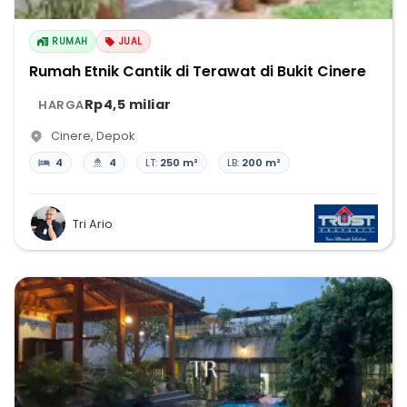
RUMAH
JUAL
Rumah Etnik Cantik di Terawat di Bukit Cinere
Rp4,5 miliar
HARGA
Cinere
,
Depok
4
4
LT:
250 m²
LB:
200 m²
Tri Ario