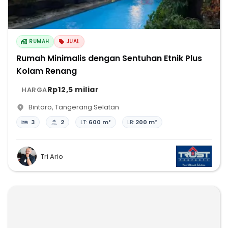
RUMAH
JUAL
Rumah Minimalis dengan Sentuhan Etnik Plus
Kolam Renang
Rp12,5 miliar
HARGA
Bintaro
,
Tangerang Selatan
3
2
LT:
600 m²
LB:
200 m²
Tri Ario