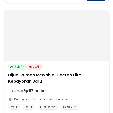
RUMAH
JUAL
Dijual Rumah Mewah di Daerah Elite
Kebayoran Baru
Rp57 miliar
HARGA
Kebayoran Baru
,
Jakarta Selatan
5
4
LT:
670 m²
LB:
550 m²