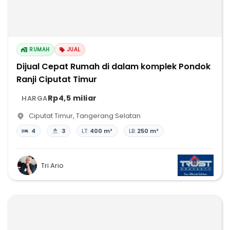
RUMAH
JUAL
Dijual Cepat Rumah di dalam komplek Pondok
Ranji Ciputat Timur
Rp4,5 miliar
HARGA
Ciputat Timur
,
Tangerang Selatan
4
3
LT:
400 m²
LB:
250 m²
Tri Ario