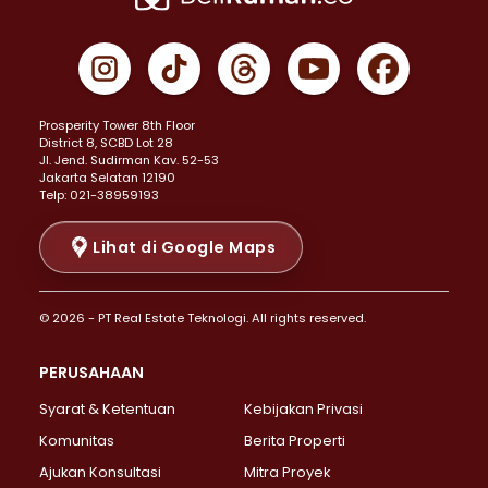
Properti Dijual di Cempaka Putih >
Properti Dijual di Gambir >
Properti Dijual di Johar Baru >
Properti Dijual di Kemayoran >
Prosperity Tower 8th Floor
Properti Dijual di Menteng >
District 8, SCBD Lot 28
Properti Dijual di Senen >
JI. Jend. Sudirman Kav. 52-53
Jakarta Selatan 12190
Properti Dijual di Tanah Abang >
Telp: 021-38959193
Properti Dijual di Cikini >
Properti Dijual di Kramat >
Lihat di Google Maps
Properti Dijual di Pasar Baru >
Properti Dijual di Bendungan Hilir >
© 2026 - PT Real Estate Teknologi. All rights reserved.
Properti Dijual di Jakarta Selatan >
Properti Dijual di Cilandak >
PERUSAHAAN
Properti Dijual di Lebak Bulus >
Syarat & Ketentuan
Kebijakan Privasi
Properti Dijual di Gandaria Selatan >
Properti Dijual di Pondok Labu >
Komunitas
Berita Properti
Properti Dijual di Cipete Selatan >
Ajukan Konsultasi
Mitra Proyek