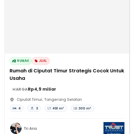
RUMAH
JUAL
Rumah di Ciputat Timur Strategis Cocok Untuk
Usaha
Rp4,9 miliar
HARGA
Ciputat Timur
,
Tangerang Selatan
4
3
LT:
491 m²
LB:
300 m²
Tri Ario