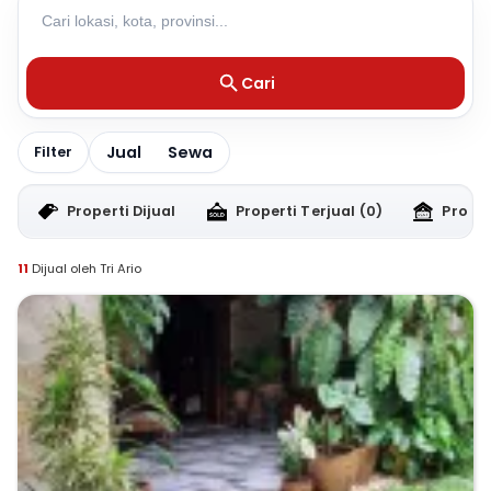
Cari
Jual
Sewa
Filter
Properti Dijual
Properti Terjual
(0)
Proper
11
Dijual oleh Tri Ario