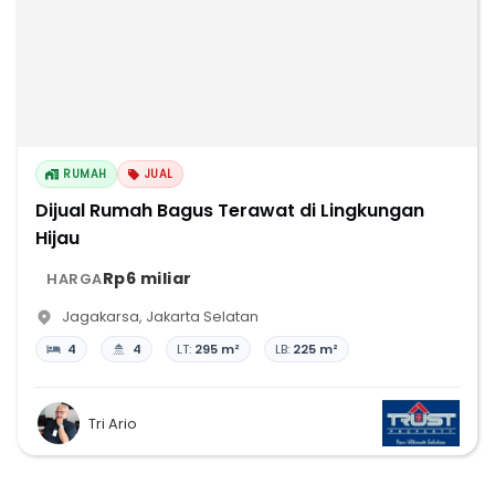
RUMAH
JUAL
Dijual Rumah Bagus Terawat di Lingkungan
Hijau
Rp6 miliar
HARGA
Jagakarsa
,
Jakarta Selatan
4
4
LT:
295 m²
LB:
225 m²
Tri Ario