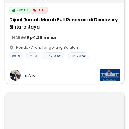
RUMAH
JUAL
Dijual Rumah Murah Full Renovasi di Discovery
Bintaro Jaya
Rp4,25 miliar
HARGA
Pondok Aren
,
Tangerang Selatan
4
3
LT:
210 m²
LB:
173 m²
Tri Ario