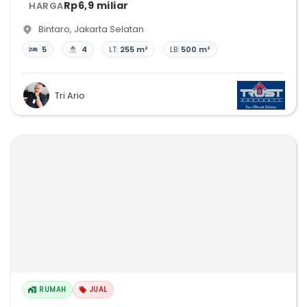
Rp6,9 miliar
HARGA
Bintaro
,
Jakarta Selatan
5
4
LT:
255 m²
LB:
500 m²
Tri Ario
RUMAH
JUAL