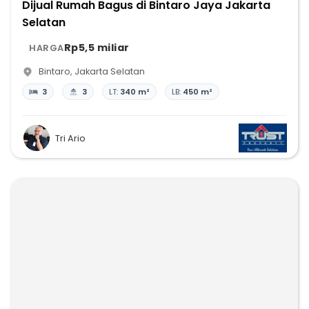
Dijual Rumah Bagus di Bintaro Jaya Jakarta
Selatan
Rp5,5 miliar
HARGA
Bintaro
,
Jakarta Selatan
3
3
LT:
340 m²
LB:
450 m²
Tri Ario