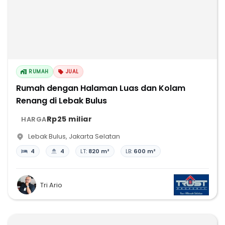
RUMAH
JUAL
Rumah dengan Halaman Luas dan Kolam
Renang di Lebak Bulus
Rp25 miliar
HARGA
Lebak Bulus
,
Jakarta Selatan
4
4
LT:
820 m²
LB:
600 m²
Tri Ario