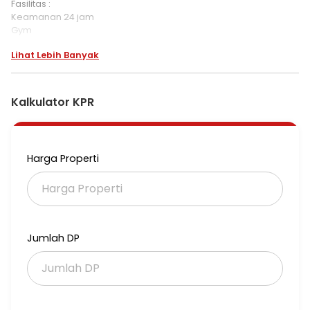
Fasilitas :
Keamanan 24 jam
Gym
Lapangan tennis
Lihat Lebih Banyak
Kolam renang
Carport 2 mobil
Kalkulator KPR
Harga Properti
Jumlah DP