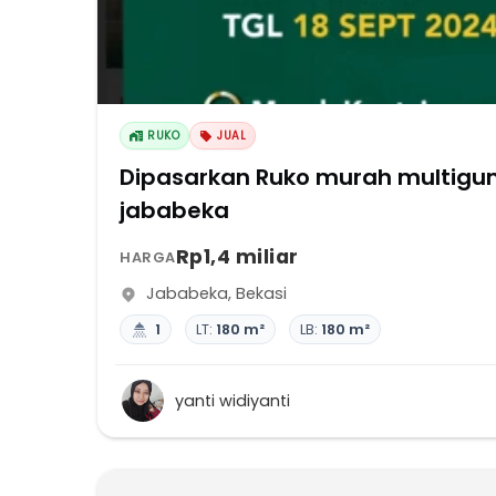
RUKO
JUAL
Dipasarkan Ruko murah multigun
jababeka
Rp1,4 miliar
HARGA
Jababeka
,
Bekasi
1
LT:
180 m²
LB:
180 m²
yanti widiyanti