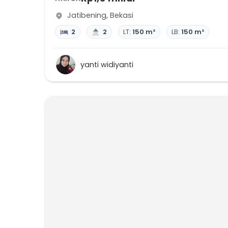
Jatibening
,
Bekasi
2
2
LT:
150 m²
LB:
150 m²
yanti widiyanti