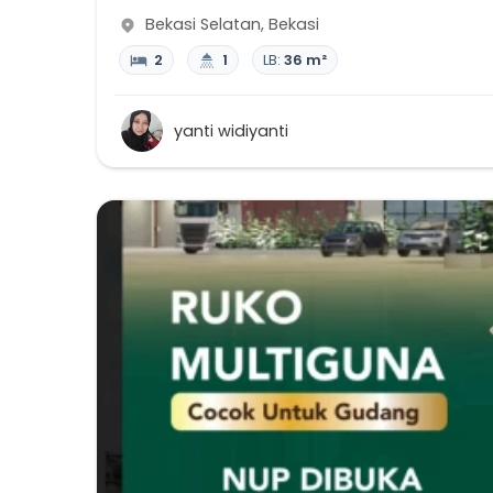
Bekasi Selatan
,
Bekasi
2
1
LB:
36 m²
yanti widiyanti