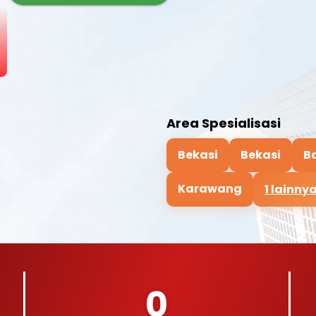
Area Spesialisasi
Bekasi
Bekasi
B
Karawang
1 lainny
0