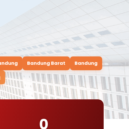
andung
Bandung Barat
Bandung
a
0