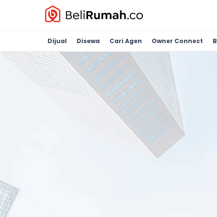
Dijual
Disewa
Cari Agen
Owner Connect
B