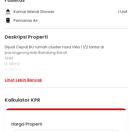
Fasilitas
Kamar Mandi Shower
1 Unit
Pemanas Air
Deskripsi Properti
Dijual Cepat BU rumah cluster rasa Villa 1 1/2 lantai di
parongpong kab.Bandung Barat
SHM
Lt. 96m2
Lb.60m2
kamar Tdr 2 bh
Lihat Lebih Banyak
kamar mandi 1 bh
listrik 1300 watt
carpot
garden
Kalkulator KPR
kitchen Set
water Heater
Balkon atas View Pegunungan
Harga Properti
fasilitas Cluster :
playground