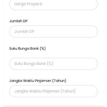
CCTV Keamanan
mesjid
harga 675juta (Nego)
Jumlah DP
minat serius DM
Suku Bunga Bank (%)
Jangka Waktu Pinjaman (Tahun)