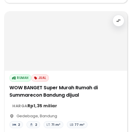
RUMAH
JUAL
WOW BANGET Super Murah Rumah di
Summarecon Bandung dijual
Rp1,35 miliar
HARGA
Gedebage
,
Bandung
2
2
LT:
71 m²
LB:
77 m²