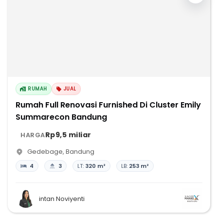
RUMAH
JUAL
Rumah Full Renovasi Furnished Di Cluster Emily
Summarecon Bandung
Rp9,5 miliar
HARGA
Gedebage
,
Bandung
4
3
LT:
320 m²
LB:
253 m²
intan Noviyenti