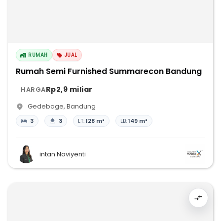
RUMAH
JUAL
Rumah Semi Furnished Summarecon Bandung
Rp2,9 miliar
HARGA
Gedebage
,
Bandung
3
3
LT:
128 m²
LB:
149 m²
intan Noviyenti