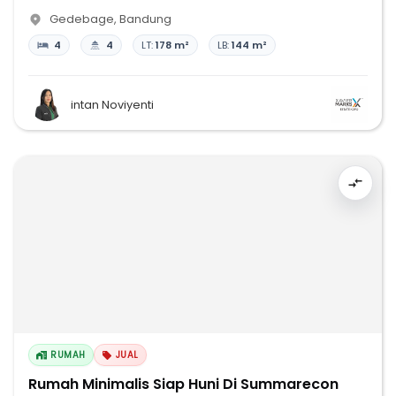
Gedebage
,
Bandung
4
4
LT:
178 m²
LB:
144 m²
intan Noviyenti
RUMAH
JUAL
Rumah Minimalis Siap Huni Di Summarecon