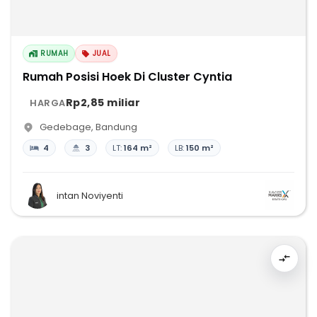
RUMAH
JUAL
Rumah Posisi Hoek Di Cluster Cyntia
Rp2,85 miliar
HARGA
Gedebage
,
Bandung
4
3
LT:
164 m²
LB:
150 m²
intan Noviyenti