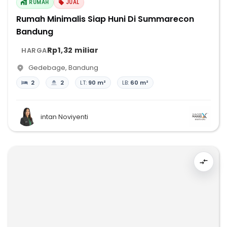
RUMAH
JUAL
Rumah Minimalis Siap Huni Di Summarecon
Bandung
Rp1,32 miliar
HARGA
Gedebage
,
Bandung
2
2
LT:
90 m²
LB:
60 m²
intan Noviyenti