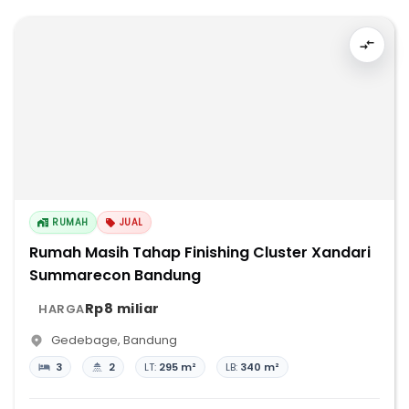
RUMAH
JUAL
Rumah Masih Tahap Finishing Cluster Xandari
Summarecon Bandung
Rp8 miliar
HARGA
Gedebage
,
Bandung
3
2
LT:
295 m²
LB:
340 m²