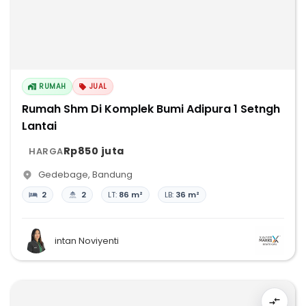
RUMAH
JUAL
Rumah Shm Di Komplek Bumi Adipura 1 Setngh
Lantai
Rp850 juta
HARGA
Gedebage
,
Bandung
2
2
LT:
86 m²
LB:
36 m²
intan Noviyenti