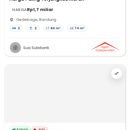
Rp1,7 miliar
HARGA
Gedebage
,
Bandung
2
2
LT:
84 m²
LB:
74 m²
Susi Sulistianti
RUMAH
JUAL