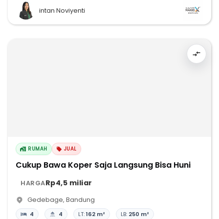
intan Noviyenti
RUMAH
JUAL
Cukup Bawa Koper Saja Langsung Bisa Huni
Rp4,5 miliar
HARGA
Gedebage
,
Bandung
4
4
LT:
162 m²
LB:
250 m²