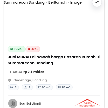
RUMAH
JUAL
Jual MURAH di bawah harga Pasaran Rumah Di
Summarecon Bandung
Rp2,1 miliar
HARGA
Gedebage
,
Bandung
3
2
LT:
90 m²
LB:
85 m²
Susi Sulistianti