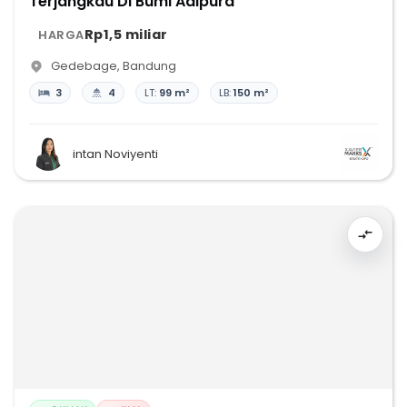
Terjangkau Di Bumi Adipura
Rp1,5 miliar
HARGA
Gedebage
,
Bandung
3
4
LT:
99 m²
LB:
150 m²
intan Noviyenti