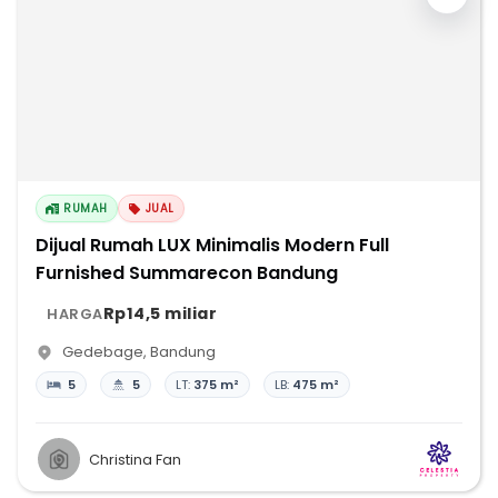
RUMAH
JUAL
Dijual Rumah LUX Minimalis Modern Full
Furnished Summarecon Bandung
Rp14,5 miliar
HARGA
Gedebage
,
Bandung
5
5
LT:
375 m²
LB:
475 m²
Christina Fan