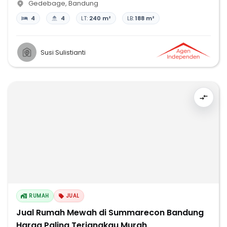
Gedebage
,
Bandung
4
4
LT:
240 m²
LB:
188 m²
Susi Sulistianti
RUMAH
JUAL
Jual Rumah Mewah di Summarecon Bandung
Harga Paling Terjangkau Murah