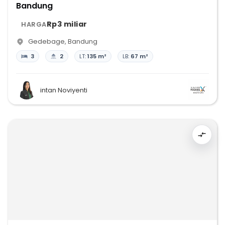
Bandung
Rp3 miliar
HARGA
Gedebage
,
Bandung
3
2
LT:
135 m²
LB:
67 m²
intan Noviyenti