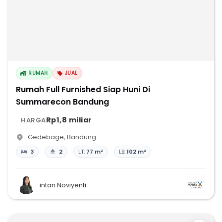
RUMAH
JUAL
Rumah Full Furnished Siap Huni Di
Summarecon Bandung
Rp1,8 miliar
HARGA
Gedebage
,
Bandung
3
2
LT:
77 m²
LB:
102 m²
intan Noviyenti