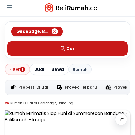
Gedebage
,
Bandung
Cari
Jual
Sewa
Filter
1
Rumah
Properti Dijual
Proyek Terbaru
Proyek RT
26
Rumah Dijual di Gedebage, Bandung