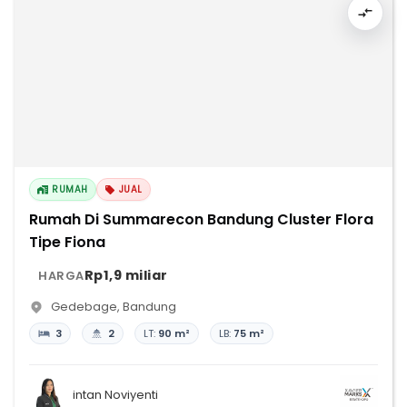
RUMAH
JUAL
Rumah Di Summarecon Bandung Cluster Flora
Tipe Fiona
Rp1,9 miliar
HARGA
Gedebage
,
Bandung
3
2
LT:
90 m²
LB:
75 m²
intan Noviyenti