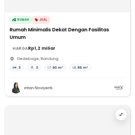
RUMAH
JUAL
Rumah Minimalis Dekat Dengan Fasilitas
Umum
Rp1,2 miliar
HARGA
Gedebage
,
Bandung
3
3
LT:
90 m²
LB:
86 m²
intan Noviyenti