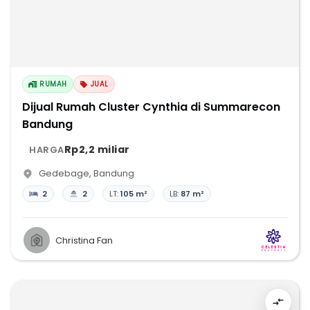
RUMAH
JUAL
Dijual Rumah Cluster Cynthia di Summarecon
Bandung
Rp2,2 miliar
HARGA
Gedebage
,
Bandung
2
2
LT:
105 m²
LB:
87 m²
Christina Fan