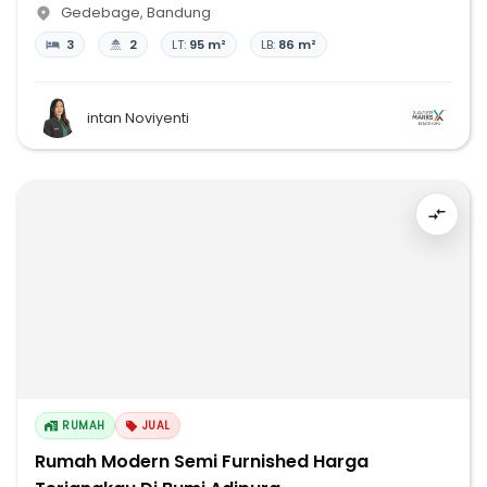
Gedebage
,
Bandung
3
2
LT:
95 m²
LB:
86 m²
intan Noviyenti
RUMAH
JUAL
Rumah Modern Semi Furnished Harga