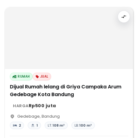
RUMAH
JUAL
Dijual Rumah lelang di Griya Campaka Arum
Gedebage Kota Bandung
Rp500 juta
HARGA
Gedebage
,
Bandung
2
1
LT:
108 m²
LB:
100 m²