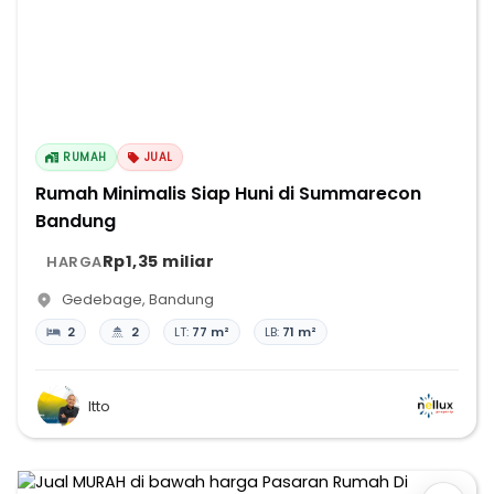
RUMAH
JUAL
Rumah Minimalis Siap Huni di Summarecon
Bandung
Rp1,35 miliar
HARGA
Gedebage
,
Bandung
2
2
LT:
77 m²
LB:
71 m²
Itto