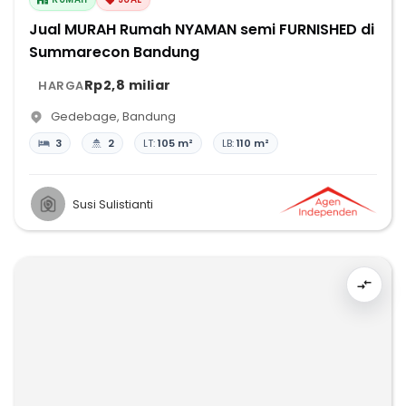
Jual MURAH Rumah NYAMAN semi FURNISHED di
Summarecon Bandung
Rp2,8 miliar
HARGA
Gedebage
,
Bandung
3
2
LT:
105 m²
LB:
110 m²
Susi Sulistianti