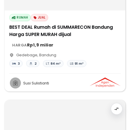
RUMAH
JUAL
BEST DEAL Rumah di SUMMARECON Bandung
Harga SUPER MURAH dijual
Rp1,9 miliar
HARGA
Gedebage
,
Bandung
3
2
LT:
84 m²
LB:
91 m²
Susi Sulistianti