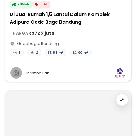
RUMAH
JUAL
Di Jual Rumah 1,5 Lantai Dalam Komplek
Adipura Gede Bage Bandung
Rp725 juta
HARGA
Gedebage
,
Bandung
3
2
LT:
84 m²
LB:
90 m²
Christina Fan