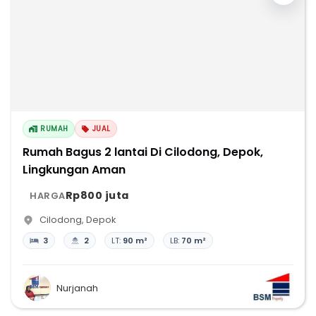
RUMAH
JUAL
Rumah Bagus 2 lantai Di Cilodong, Depok,
Lingkungan Aman
Rp800 juta
HARGA
Cilodong
,
Depok
3
2
LT:
90 m²
LB:
70 m²
Nurjanah