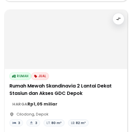
RUMAH
JUAL
Rumah Mewah Skandinavia 2 Lantai Dekat
Stasiun dan Akses GDC Depok
Rp1,05 miliar
HARGA
Cilodong
,
Depok
3
3
LT:
80 m²
LB:
82 m²