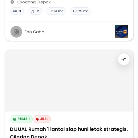
Cilodong
,
Depok
3
2
LT:
51 m²
LB:
75 m²
Edo Gabe
RUMAH
JUAL
DIJUAL Rumah 1 lantai siap huni letak strategis.
Cilodon Depok