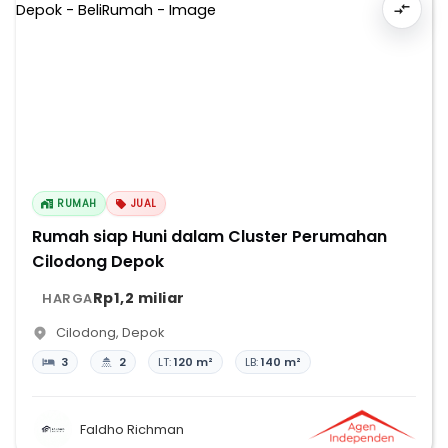
RUMAH
JUAL
Rumah siap Huni dalam Cluster Perumahan
Cilodong Depok
Rp1,2 miliar
HARGA
Cilodong
,
Depok
3
2
LT:
120 m²
LB:
140 m²
Faldho Richman