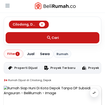
Cilodong
,
Depok
Cari
Jual
Sewa
Filter
1
Rumah
Properti Dijual
Proyek Terbaru
Proyek RT
24
Rumah Dijual di Cilodong, Depok