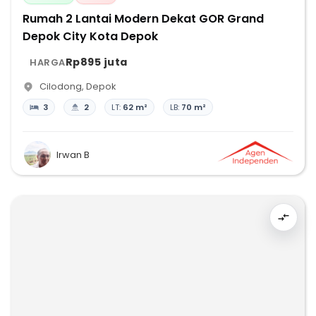
Rumah 2 Lantai Modern Dekat GOR Grand
Depok City Kota Depok
Rp895 juta
HARGA
Cilodong
,
Depok
3
2
LT:
62 m²
LB:
70 m²
Irwan B