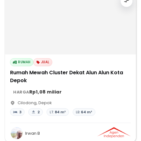
RUMAH
JUAL
Rumah Mewah Cluster Dekat Alun Alun Kota
Depok
Rp1,08 miliar
HARGA
Cilodong
,
Depok
3
2
LT:
84 m²
LB:
64 m²
Irwan B