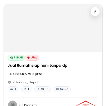
RUMAH
JUAL
Jual Rumah siap huni tanpa dp
Rp799 juta
HARGA
Cilodong
,
Depok
2
1
LT:
93 m²
LB:
64 m²
KIS Property