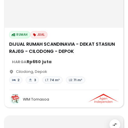
RUMAH
JUAL
DIJUAL RUMAH SCANDINAVIA - DEKAT STASIUN
RAJEG - CILODONG - DEPOK
Rp650 juta
HARGA
Cilodong
,
Depok
2
3
LT:
74 m²
LB:
71 m²
WIM Tomasoa