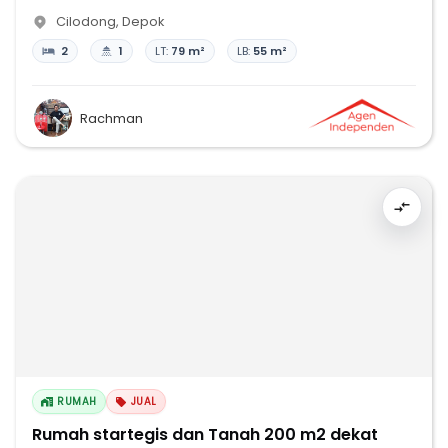
Cilodong
,
Depok
2
1
LT:
79 m²
LB:
55 m²
Rachman
RUMAH
JUAL
Rumah startegis dan Tanah 200 m2 dekat