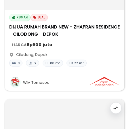
RUMAH
JUAL
DIJUA RUMAH BRAND NEW - ZHAFRAN RESIDENCE
- CILODONG - DEPOK
Rp900 juta
HARGA
Cilodong
,
Depok
3
2
LT:
80 m²
LB:
77 m²
WIM Tomasoa