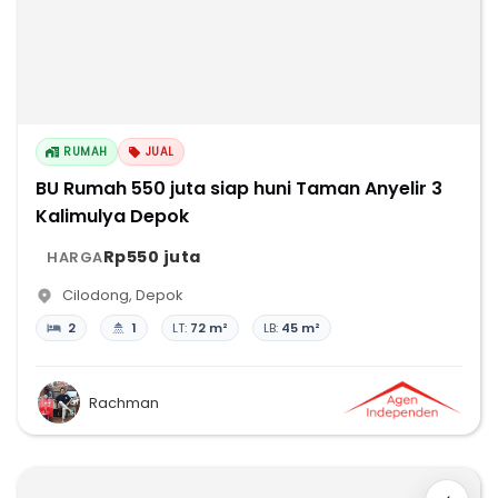
RUMAH
JUAL
BU Rumah 550 juta siap huni Taman Anyelir 3
Kalimulya Depok
Rp550 juta
HARGA
Cilodong
,
Depok
2
1
LT:
72 m²
LB:
45 m²
Rachman