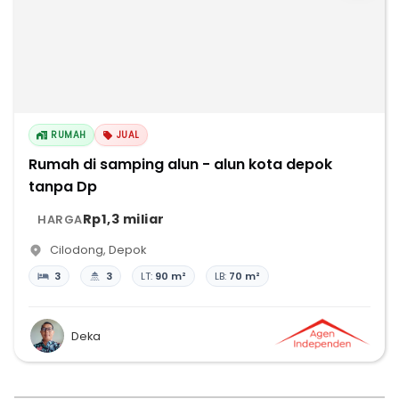
RUMAH
JUAL
Rumah di samping alun - alun kota depok
tanpa Dp
Rp1,3 miliar
HARGA
Cilodong
,
Depok
3
3
LT:
90 m²
LB:
70 m²
Deka