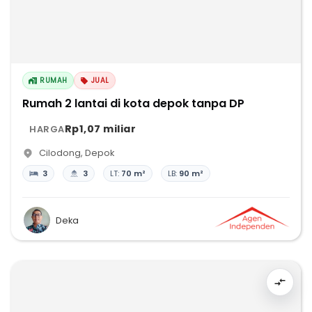
RUMAH
JUAL
Rumah 2 lantai di kota depok tanpa DP
Rp1,07 miliar
HARGA
Cilodong
,
Depok
3
3
LT:
70 m²
LB:
90 m²
Deka