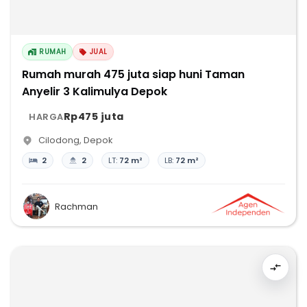
RUMAH
JUAL
Rumah murah 475 juta siap huni Taman
Anyelir 3 Kalimulya Depok
Rp475 juta
HARGA
Cilodong
,
Depok
2
2
LT:
72 m²
LB:
72 m²
Rachman