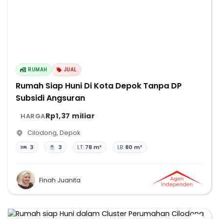
RUMAH
JUAL
Rumah Siap Huni Di Kota Depok Tanpa DP
Subsidi Angsuran
Rp1,37 miliar
HARGA
Cilodong
,
Depok
3
3
LT:
78 m²
LB:
80 m²
Finah Juanita