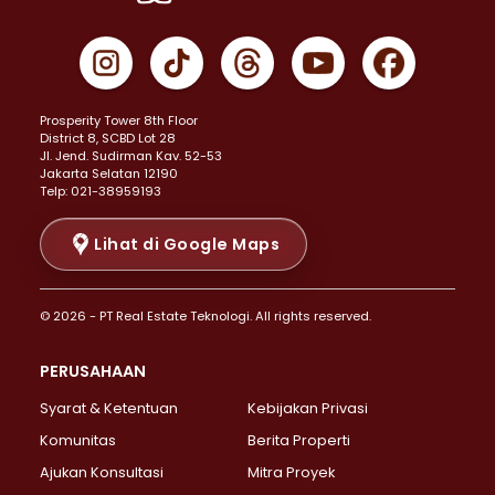
Properti Dijual di Cempaka Putih >
Properti Dijual di Gambir >
Properti Dijual di Johar Baru >
Properti Dijual di Kemayoran >
Prosperity Tower 8th Floor
Properti Dijual di Menteng >
District 8, SCBD Lot 28
Properti Dijual di Senen >
JI. Jend. Sudirman Kav. 52-53
Jakarta Selatan 12190
Properti Dijual di Tanah Abang >
Telp: 021-38959193
Properti Dijual di Cikini >
Properti Dijual di Kramat >
Lihat di Google Maps
Properti Dijual di Pasar Baru >
Properti Dijual di Bendungan Hilir >
© 2026 - PT Real Estate Teknologi. All rights reserved.
Properti Dijual di Jakarta Selatan >
Properti Dijual di Cilandak >
PERUSAHAAN
Properti Dijual di Lebak Bulus >
Syarat & Ketentuan
Kebijakan Privasi
Properti Dijual di Gandaria Selatan >
Properti Dijual di Pondok Labu >
Komunitas
Berita Properti
Properti Dijual di Cipete Selatan >
Ajukan Konsultasi
Mitra Proyek
Properti Dijual di Jagakarsa >