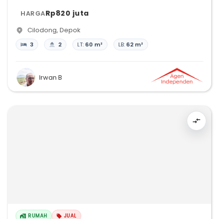
Rp820 juta
HARGA
Cilodong
,
Depok
3
2
LT:
60 m²
LB:
62 m²
Irwan B
RUMAH
JUAL