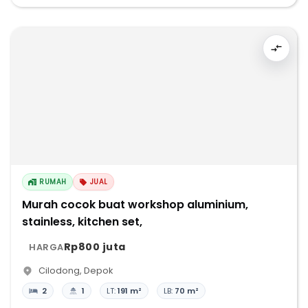
RUMAH
JUAL
Murah cocok buat workshop aluminium,
stainless, kitchen set,
Rp800 juta
HARGA
Cilodong
,
Depok
2
1
LT:
191 m²
LB:
70 m²