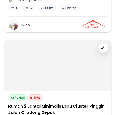
Cilodong
,
Depok
3
2
LT:
88 m²
LB:
100 m²
Irwan B
RUMAH
JUAL
Rumah 2 Lantai Minimalis Baru Cluster Pinggir
Jalan Cilodong Depok