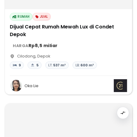
RUMAH
JUAL
Dijual Cepat Rumah Mewah Lux di Condet
Depok
Rp8,5 miliar
HARGA
Cilodong
,
Depok
9
5
LT:
537 m²
LB:
600 m²
Oka Lie