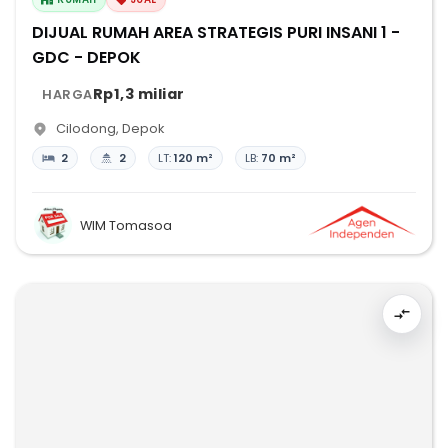
DIJUAL RUMAH AREA STRATEGIS PURI INSANI 1 -
GDC - DEPOK
Rp1,3 miliar
HARGA
Cilodong
,
Depok
2
2
LT:
120 m²
LB:
70 m²
WIM Tomasoa