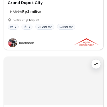
Grand Depok City
Rp2 miliar
HARGA
Cilodong
,
Depok
2
2
LT:
200 m²
LB:
100 m²
Rachman