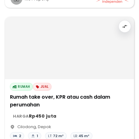
RUMAH
JUAL
Rumah take over, KPR atau cash dalam
perumahan
Rp450 juta
HARGA
Cilodong
,
Depok
2
1
LT:
72 m²
LB:
45 m²