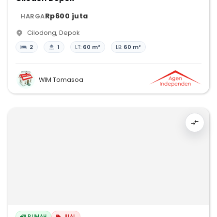
Rp600 juta
HARGA
Cilodong
,
Depok
2
1
LT:
60 m²
LB:
60 m²
WIM Tomasoa
RUMAH
JUAL