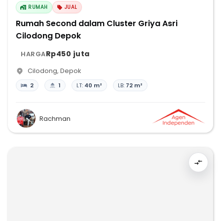
RUMAH
JUAL
Rumah Second dalam Cluster Griya Asri
Cilodong Depok
Rp450 juta
HARGA
Cilodong
,
Depok
2
1
LT:
40 m²
LB:
72 m²
Rachman