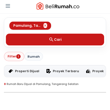
Pamulang
,
Tangerang Selatan
Cari
Filter
1
Rumah
Properti Dijual
Proyek Terbaru
Proyek RT
0
Rumah Baru Dijual di Pamulang, Tangerang Selatan