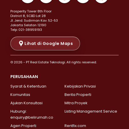
Properti Dijual di Kemayoran >
Prosperity Tower 8th Floor
Properti Dijual di Menteng >
District 8, SCBD Lot 28
Properti Dijual di Senen >
JI. Jend. Sudirman Kav. 52-53
Jakarta Selatan 12190
Properti Dijual di Tanah Abang >
Telp: 021-38959193
Properti Dijual di Cikini >
Properti Dijual di Kramat >
Lihat di Google Maps
Properti Dijual di Pasar Baru >
Properti Dijual di Bendungan Hilir >
© 2026 - PT Real Estate Teknologi. All rights reserved.
Properti Dijual di Jakarta Selatan >
Properti Dijual di Cilandak >
PERUSAHAAN
Properti Dijual di Lebak Bulus >
Syarat & Ketentuan
Kebijakan Privasi
Properti Dijual di Gandaria Selatan >
Properti Dijual di Pondok Labu >
Komunitas
Berita Properti
Properti Dijual di Cipete Selatan >
Ajukan Konsultasi
Mitra Proyek
Properti Dijual di Jagakarsa >
Hubungi:
Listing Management Service
Properti Dijual di Lenteng Agung >
enquiry@belirumah.co
Properti Dijual di Senayan >
Agen Properti
Rentfix.com
Properti Dijual di Pondok Pinang >