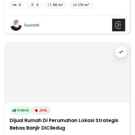
4
3
LT:
90 m²
LB:
170 m²
Susianti
RUMAH
JUAL
Dijual Rumah Di Perumahan Lokasi Strategis
Bebas Banjir DiCiledug