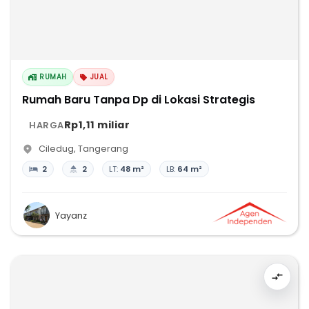
RUMAH
JUAL
Rumah Baru Tanpa Dp di Lokasi Strategis
Rp1,11 miliar
HARGA
Ciledug
,
Tangerang
2
2
LT:
48 m²
LB:
64 m²
Yayanz