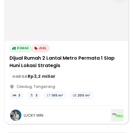
RUMAH
JUAL
Dijual Rumah 2 Lantai Metro Permata 1 Siap
Huni Lokasi Strategis
Rp3,2 miliar
HARGA
Ciledug
,
Tangerang
3
3
LT:
165 m²
LB:
200 m²
LUCKY WIN