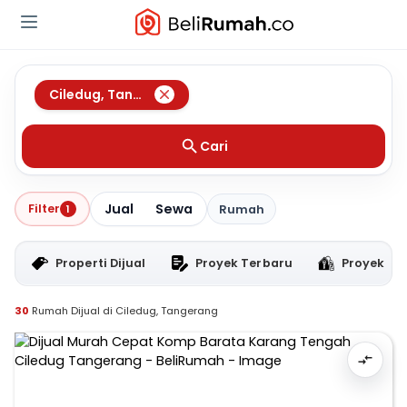
Ciledug
,
Tangerang
Cari
Jual
Sewa
Filter
1
Rumah
Properti Dijual
Proyek Terbaru
Proyek RT
30
Rumah Dijual di Ciledug, Tangerang