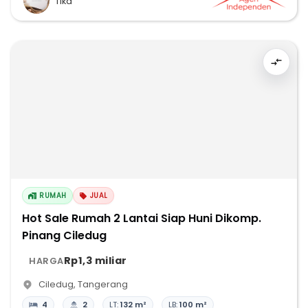
Tika
RUMAH
JUAL
Hot Sale Rumah 2 Lantai Siap Huni Dikomp.
Pinang Ciledug
Rp1,3 miliar
HARGA
Ciledug
,
Tangerang
4
2
LT:
132 m²
LB:
100 m²