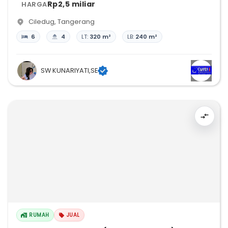
Rp2,5 miliar
HARGA
Ciledug
,
Tangerang
6
4
LT:
320 m²
LB:
240 m²
SW KUNARIYATI,SE
RUMAH
JUAL