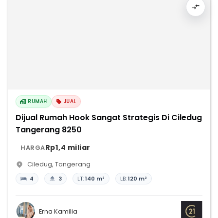
RUMAH
JUAL
Dijual Rumah Hook Sangat Strategis Di Ciledug
Tangerang 8250
Rp1,4 miliar
HARGA
Ciledug
,
Tangerang
4
3
LT:
140 m²
LB:
120 m²
Erna Kamilia