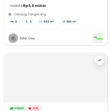
Rp6,5 miliar
HARGA
Ciledug
,
Tangerang
6
3
LT:
460 m²
LB:
380 m²
Ester Oey
RUMAH
JUAL