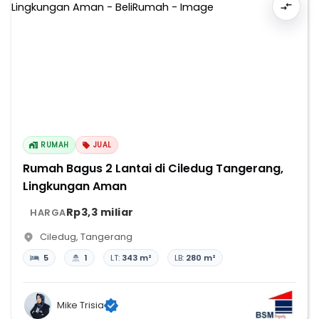
RUMAH
JUAL
Rumah Bagus 2 Lantai di Ciledug Tangerang,
Lingkungan Aman
Rp3,3 miliar
HARGA
Ciledug
,
Tangerang
5
1
LT:
343 m²
LB:
280 m²
Mike Trisia