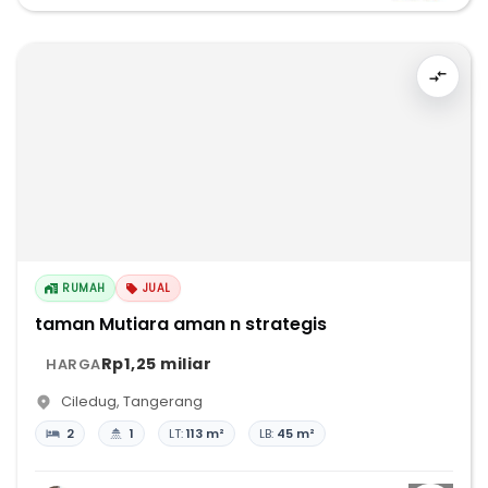
RUMAH
JUAL
taman Mutiara aman n strategis
Rp1,25 miliar
HARGA
Ciledug
,
Tangerang
2
1
LT:
113 m²
LB:
45 m²