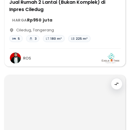
Jual Rumah 2 Lantai (Bukan Komplek) di
Inpres Ciledug
Rp950 juta
HARGA
Ciledug
,
Tangerang
5
3
LT:
180 m²
LB:
225 m²
ROS