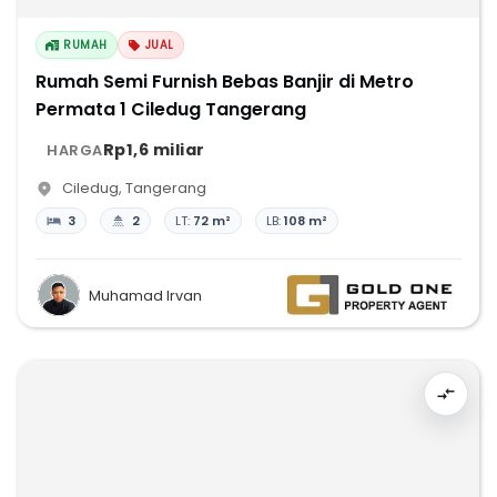
RUMAH
JUAL
Rumah Semi Furnish Bebas Banjir di Metro
Permata 1 Ciledug Tangerang
Rp1,6 miliar
HARGA
Ciledug
,
Tangerang
3
2
LT:
72 m²
LB:
108 m²
Muhamad Irvan