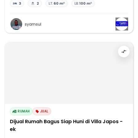
3
2
LT:
60 m²
LB:
100 m²
syamsul
RUMAH
JUAL
Dijual Rumah Bagus Siap Huni di Villa Japos -
ek