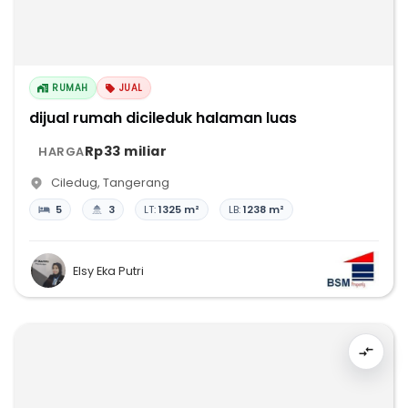
RUMAH
JUAL
dijual rumah dicileduk halaman luas
Rp33 miliar
HARGA
Ciledug
,
Tangerang
5
3
LT:
1325 m²
LB:
1238 m²
Elsy Eka Putri