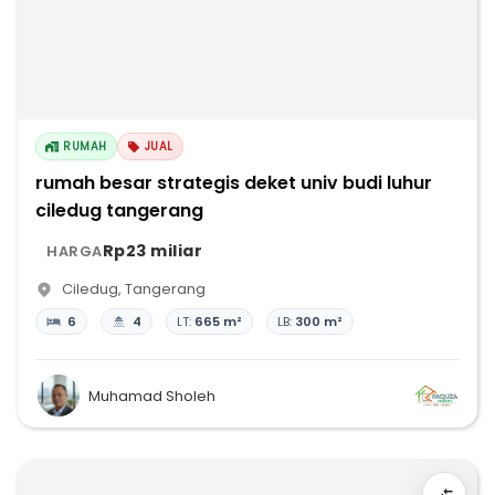
RUMAH
JUAL
rumah besar strategis deket univ budi luhur
ciledug tangerang
Rp23 miliar
HARGA
Ciledug
,
Tangerang
6
4
LT:
665 m²
LB:
300 m²
Muhamad Sholeh