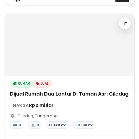
RUMAH
JUAL
Dijual Rumah Dua Lantai Di Taman Asri Ciledug
Rp2 miliar
HARGA
Ciledug
,
Tangerang
3
3
LT:
140 m²
LB:
180 m²