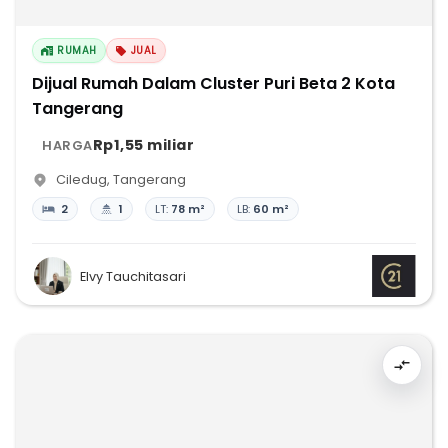
RUMAH
JUAL
Dijual Rumah Dalam Cluster Puri Beta 2 Kota
Tangerang
Rp1,55 miliar
HARGA
Ciledug
,
Tangerang
2
1
LT:
78 m²
LB:
60 m²
Elvy Tauchitasari