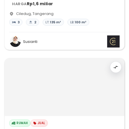
Rp1,6 miliar
HARGA
Ciledug
,
Tangerang
3
2
LT:
135 m²
LB:
100 m²
Susianti
RUMAH
JUAL