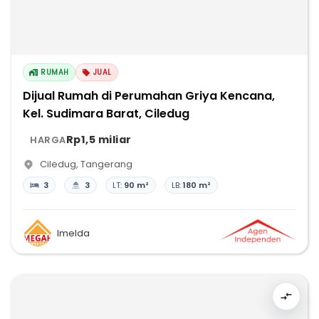
RUMAH
JUAL
Dijual Rumah di Perumahan Griya Kencana,
Kel. Sudimara Barat, Ciledug
Rp1,5 miliar
HARGA
Ciledug
,
Tangerang
3
3
LT:
90 m²
LB:
180 m²
Imelda