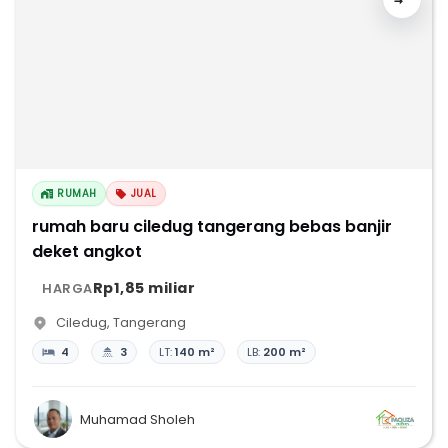
RUMAH
JUAL
rumah baru ciledug tangerang bebas banjir
deket angkot
Rp1,85 miliar
HARGA
Ciledug
,
Tangerang
4
3
LT:
140 m²
LB:
200 m²
Muhamad Sholeh