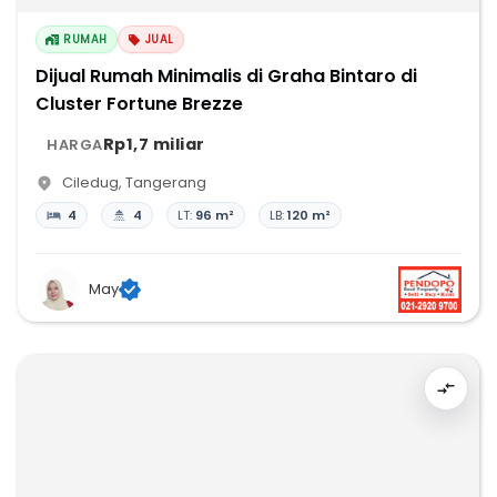
RUMAH
JUAL
Dijual Rumah Minimalis di Graha Bintaro di
Cluster Fortune Brezze
Rp1,7 miliar
HARGA
Ciledug
,
Tangerang
4
4
LT:
96 m²
LB:
120 m²
May