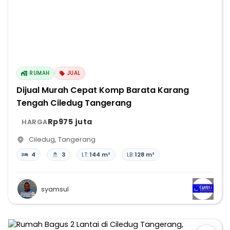
RUMAH
JUAL
Dijual Murah Cepat Komp Barata Karang
Tengah Ciledug Tangerang
Rp975 juta
HARGA
Ciledug
,
Tangerang
4
3
LT:
144 m²
LB:
128 m²
syamsul