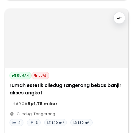
RUMAH
JUAL
rumah estetik ciledug tangerang bebas banjir
akses angkot
Rp1,75 miliar
HARGA
Ciledug
,
Tangerang
4
3
LT:
140 m²
LB:
180 m²