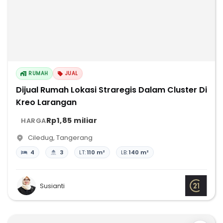
RUMAH
JUAL
Dijual Rumah Lokasi Straregis Dalam Cluster Di
Kreo Larangan
Rp1,85 miliar
HARGA
Ciledug
,
Tangerang
4
3
LT:
110 m²
LB:
140 m²
Susianti