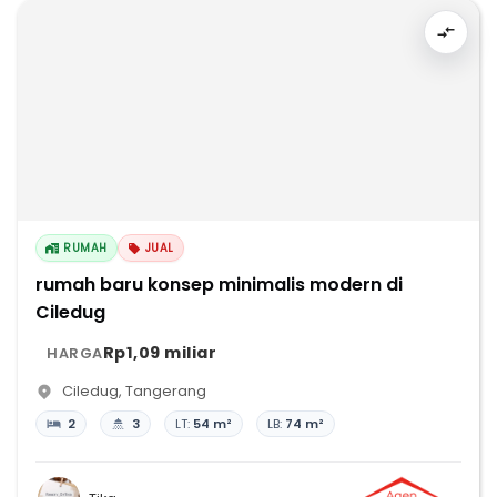
RUMAH
JUAL
rumah baru konsep minimalis modern di
Ciledug
Rp1,09 miliar
HARGA
Ciledug
,
Tangerang
2
3
LT:
54 m²
LB:
74 m²