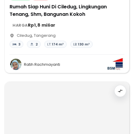
Rumah Siap Huni Di Ciledug, Lingkungan
Tenang, Shm, Bangunan Kokoh
Rp1,8 miliar
HARGA
Ciledug
,
Tangerang
3
2
LT:
174 m²
LB:
130 m²
Ratih Rachmayanti