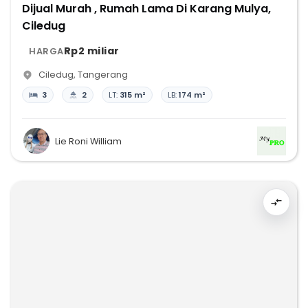
Dijual Murah , Rumah Lama Di Karang Mulya,
Ciledug
Rp2 miliar
HARGA
Ciledug
,
Tangerang
3
2
LT:
315 m²
LB:
174 m²
Lie Roni William