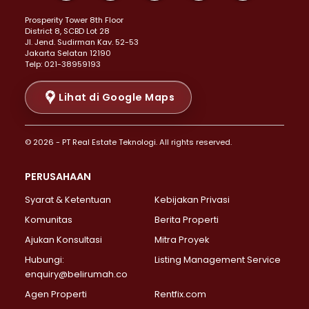
Properti Dijual di Kemayoran >
Prosperity Tower 8th Floor
Properti Dijual di Menteng >
District 8, SCBD Lot 28
Properti Dijual di Senen >
JI. Jend. Sudirman Kav. 52-53
Jakarta Selatan 12190
Properti Dijual di Tanah Abang >
Telp: 021-38959193
Properti Dijual di Cikini >
Properti Dijual di Kramat >
Lihat di Google Maps
Properti Dijual di Pasar Baru >
Properti Dijual di Bendungan Hilir >
© 2026 - PT Real Estate Teknologi. All rights reserved.
Properti Dijual di Jakarta Selatan >
Properti Dijual di Cilandak >
PERUSAHAAN
Properti Dijual di Lebak Bulus >
Syarat & Ketentuan
Kebijakan Privasi
Properti Dijual di Gandaria Selatan >
Properti Dijual di Pondok Labu >
Komunitas
Berita Properti
Properti Dijual di Cipete Selatan >
Ajukan Konsultasi
Mitra Proyek
Properti Dijual di Jagakarsa >
Hubungi:
Listing Management Service
Properti Dijual di Lenteng Agung >
enquiry@belirumah.co
Properti Dijual di Senayan >
Agen Properti
Rentfix.com
Properti Dijual di Pondok Pinang >