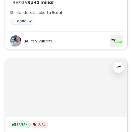
Rp42 miliar
HARGA
Kalideres
,
Jakarta Barat
LT:
6000 m²
Lie Roni William
TANAH
JUAL