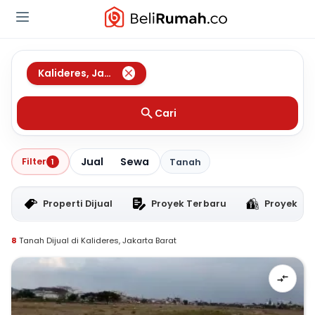
Kalideres
,
Jakarta Barat
Cari
Jual
Sewa
Filter
1
Tanah
Properti Dijual
Proyek Terbaru
Proyek RT
8
Tanah Dijual di Kalideres, Jakarta Barat