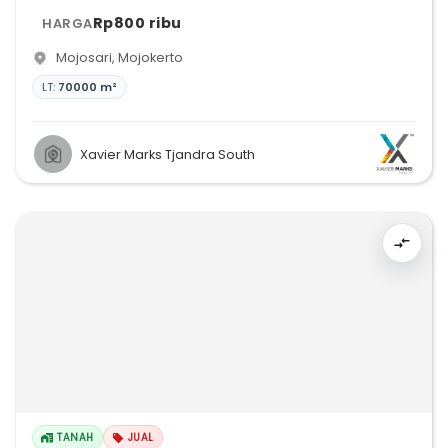
Rp800 ribu
HARGA
Mojosari
,
Mojokerto
LT:
70000 m²
Xavier Marks Tjandra South
TANAH
JUAL