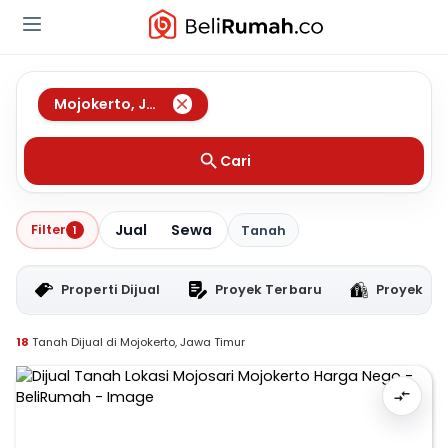
Mojokerto
,
Jawa Timur
Cari
Jual
Sewa
Filter
1
Tanah
Properti Dijual
Proyek Terbaru
Proyek RT
18
Tanah Dijual di Mojokerto, Jawa Timur