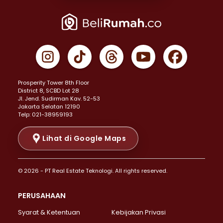
Properti Dijual di Joglo >
Properti Dijual di Jakarta Pusat >
Properti Dijual di Cempaka Putih >
Properti Dijual di Gambir >
Properti Dijual di Johar Baru >
Properti Dijual di Kemayoran >
Prosperity Tower 8th Floor
Properti Dijual di Menteng >
District 8, SCBD Lot 28
Properti Dijual di Senen >
JI. Jend. Sudirman Kav. 52-53
Jakarta Selatan 12190
Properti Dijual di Tanah Abang >
Telp: 021-38959193
Properti Dijual di Cikini >
Properti Dijual di Kramat >
Lihat di Google Maps
Properti Dijual di Pasar Baru >
Properti Dijual di Bendungan Hilir >
© 2026 - PT Real Estate Teknologi. All rights reserved.
Properti Dijual di Jakarta Selatan >
Properti Dijual di Cilandak >
PERUSAHAAN
Properti Dijual di Lebak Bulus >
Syarat & Ketentuan
Kebijakan Privasi
Properti Dijual di Gandaria Selatan >