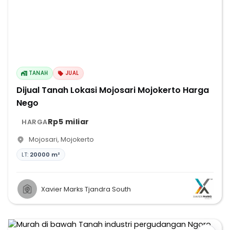
TANAH
JUAL
Dijual Tanah Lokasi Mojosari Mojokerto Harga
Nego
Rp5 miliar
HARGA
Mojosari
,
Mojokerto
LT:
20000 m²
Xavier Marks Tjandra South