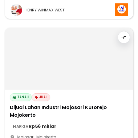
HENRY WINMAX WEST
TANAH
JUAL
Dijual Lahan Industri Mojosari Kutorejo
Mojokerto
Rp56 miliar
HARGA
Mojosari
,
Mojokerto