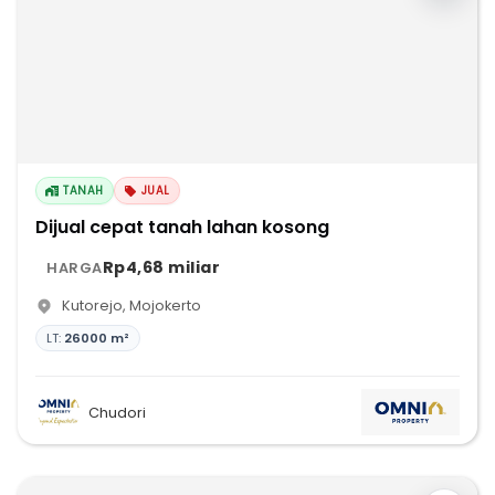
TANAH
JUAL
Dijual cepat tanah lahan kosong
Rp4,68 miliar
HARGA
Kutorejo
,
Mojokerto
LT:
26000 m²
Chudori