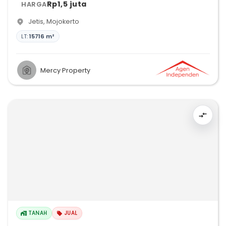
Rp1,5 juta
HARGA
Jetis
,
Mojokerto
LT:
15716 m²
Mercy Property
TANAH
JUAL