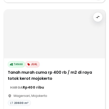
TANAH
JUAL
Tanah murah cuma rp 400 rb / m2 di raya
totok kerot mojokerto
Rp400 ribu
HARGA
Magersari
,
Mojokerto
LT:
20600 m²