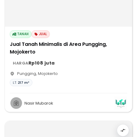
TANAH
JUAL
Jual Tanah Minimalis di Area Pungging,
Mojokerto
Rp108 juta
HARGA
Pungging
,
Mojokerto
LT:
217 m²
Nasir Mubarok