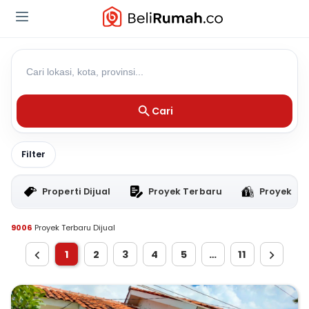
Cari
Filter
Properti Dijual
Proyek Terbaru
Proyek RT
9006
Proyek Terbaru Dijual
1
2
3
4
5
…
11