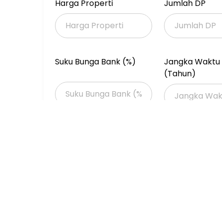
Harga Properti
Jumlah DP
#JJo/OL M2
Suku Bunga Bank (%)
Jangka Waktu 
(Tahun)
Properti Dijual
Properti Dijual di Jakarta >