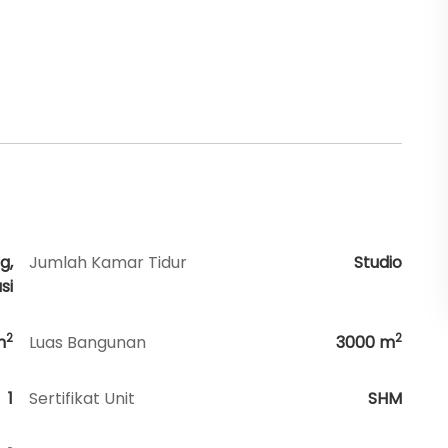
g,
Jumlah Kamar Tidur
Studio
si
2
2
m
Luas Bangunan
3000
m
1
Sertifikat Unit
SHM