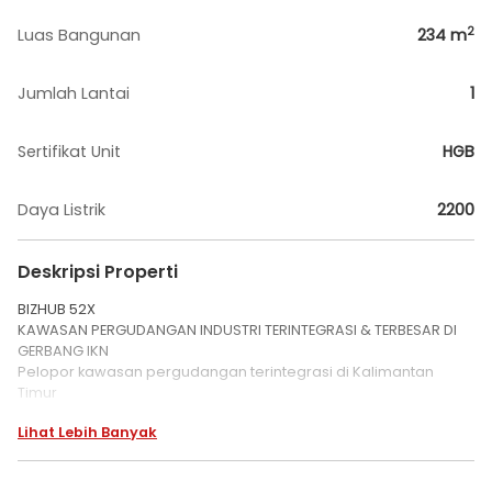
2
Luas Bangunan
234
m
Jumlah Lantai
1
Sertifikat Unit
HGB
Daya Listrik
2200
Deskripsi Properti
BIZHUB 52X
KAWASAN PERGUDANGAN INDUSTRI TERINTEGRASI & TERBESAR DI
GERBANG IKN
Pelopor kawasan pergudangan terintegrasi di Kalimantan
Timur
Kawasan Pergudangan Terbesar di Kalimantan Timur sejak
Lihat Lebih Banyak
2012
TAHAP 3 : 30 Hektare - 745 unit gudang