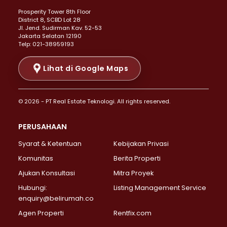
Properti Dijual di Kemayoran >
Prosperity Tower 8th Floor
Properti Dijual di Menteng >
District 8, SCBD Lot 28
Properti Dijual di Senen >
JI. Jend. Sudirman Kav. 52-53
Jakarta Selatan 12190
Properti Dijual di Tanah Abang >
Telp: 021-38959193
Properti Dijual di Cikini >
Properti Dijual di Kramat >
Lihat di Google Maps
Properti Dijual di Pasar Baru >
Properti Dijual di Bendungan Hilir >
© 2026 - PT Real Estate Teknologi. All rights reserved.
Properti Dijual di Jakarta Selatan >
Properti Dijual di Cilandak >
PERUSAHAAN
Properti Dijual di Lebak Bulus >
Syarat & Ketentuan
Kebijakan Privasi
Properti Dijual di Gandaria Selatan >
Properti Dijual di Pondok Labu >
Komunitas
Berita Properti
Properti Dijual di Cipete Selatan >
Ajukan Konsultasi
Mitra Proyek
Properti Dijual di Jagakarsa >
Hubungi:
Listing Management Service
Properti Dijual di Lenteng Agung >
enquiry@belirumah.co
Properti Dijual di Senayan >
Agen Properti
Rentfix.com
Properti Dijual di Pondok Pinang >