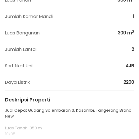
Luas Tanah
350
m
Jumlah Kamar Mandi
1
2
Luas Bangunan
300
m
Jumlah Lantai
2
Sertifikat Unit
AJB
Daya Listrik
2200
Deskripsi Properti
Jual Cepat Gudang Salembaran 3, Kosambi, Tangerang Brand
New
Luas Tanah: 350 m
10x35