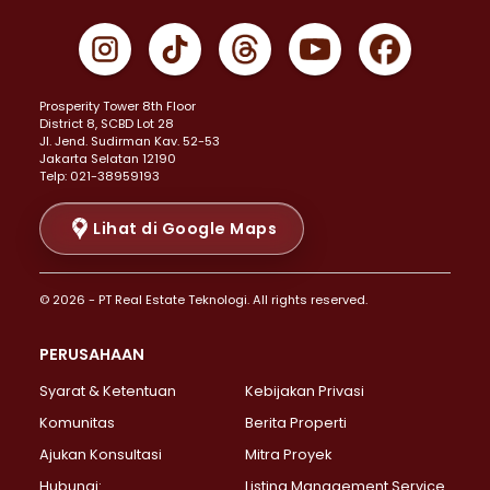
Properti Dijual di Cempaka Putih >
Properti Dijual di Gambir >
Properti Dijual di Johar Baru >
Properti Dijual di Kemayoran >
Prosperity Tower 8th Floor
Properti Dijual di Menteng >
District 8, SCBD Lot 28
Properti Dijual di Senen >
JI. Jend. Sudirman Kav. 52-53
Jakarta Selatan 12190
Properti Dijual di Tanah Abang >
Telp: 021-38959193
Properti Dijual di Cikini >
Properti Dijual di Kramat >
Lihat di Google Maps
Properti Dijual di Pasar Baru >
Properti Dijual di Bendungan Hilir >
© 2026 - PT Real Estate Teknologi. All rights reserved.
Properti Dijual di Jakarta Selatan >
Properti Dijual di Cilandak >
PERUSAHAAN
Properti Dijual di Lebak Bulus >
Syarat & Ketentuan
Kebijakan Privasi
Properti Dijual di Gandaria Selatan >
Properti Dijual di Pondok Labu >
Komunitas
Berita Properti
Properti Dijual di Cipete Selatan >
Ajukan Konsultasi
Mitra Proyek
Properti Dijual di Jagakarsa >
Hubungi:
Listing Management Service