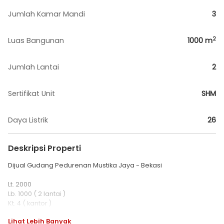
Jumlah Kamar Mandi
3
2
Luas Bangunan
1000
m
Jumlah Lantai
2
Sertifikat Unit
SHM
Daya Listrik
26
Deskripsi Properti
Dijual Gudang Pedurenan Mustika Jaya - Bekasi
Lt. 2000
Lb. 1000 ( 2 lantai )
Kt. 4 ( kantor )
Km. 3
Lihat Lebih Banyak
Listrik 26.000 + 3000