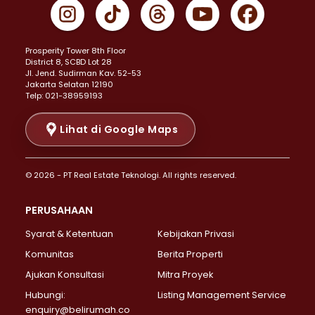
Properti Dijual di Gambir >
Properti Dijual di Johar Baru >
Properti Dijual di Kemayoran >
Prosperity Tower 8th Floor
Properti Dijual di Menteng >
District 8, SCBD Lot 28
Properti Dijual di Senen >
JI. Jend. Sudirman Kav. 52-53
Jakarta Selatan 12190
Properti Dijual di Tanah Abang >
Telp: 021-38959193
Properti Dijual di Cikini >
Properti Dijual di Kramat >
Lihat di Google Maps
Properti Dijual di Pasar Baru >
Properti Dijual di Bendungan Hilir >
© 2026 - PT Real Estate Teknologi. All rights reserved.
Properti Dijual di Jakarta Selatan >
Properti Dijual di Cilandak >
PERUSAHAAN
Properti Dijual di Lebak Bulus >
Syarat & Ketentuan
Kebijakan Privasi
Properti Dijual di Gandaria Selatan >
Properti Dijual di Pondok Labu >
Komunitas
Berita Properti
Properti Dijual di Cipete Selatan >
Ajukan Konsultasi
Mitra Proyek
Properti Dijual di Jagakarsa >
Hubungi:
Listing Management Service
Properti Dijual di Lenteng Agung >
enquiry@belirumah.co