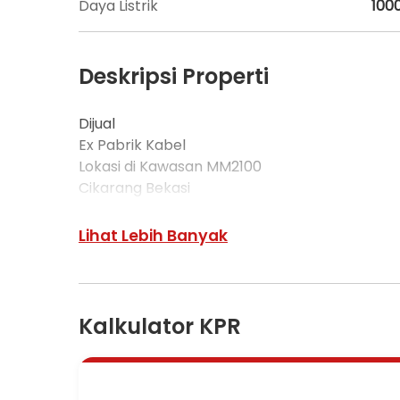
Daya Listrik
100
Deskripsi Properti
Dijual
Ex Pabrik Kabel
Lokasi di Kawasan MM2100
Cikarang Bekasi
Jawa Barat
Lihat Lebih Banyak
Luas Tanah 30.000 m2
Luas Bangunan 18.368 m2
Kalkulator KPR
Legalitas: SHGB