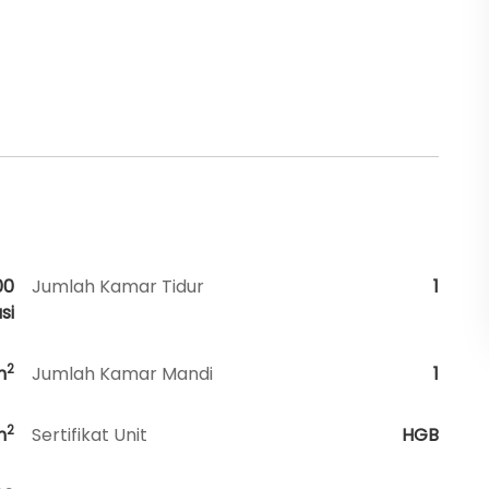
00
Jumlah Kamar Tidur
1
si
2
m
Jumlah Kamar Mandi
1
2
m
Sertifikat Unit
HGB