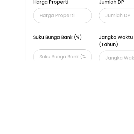
Selling point:
Harga Properti
Jumlah DP
Bangunan siap pakai dan terawat
Berada dalam kawasan dan aman
Instalasi Gas PGN sdh ada
PLN 1455 KVA
Suku Bunga Bank (%)
Jangka Waktu 
Harga Rp 160M (nego)
(Tahun)
#jck
Properti Dijual
Properti Dijual di Jakarta >