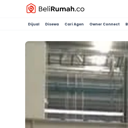
Dijual
Disewa
Cari Agen
Owner Connect
B