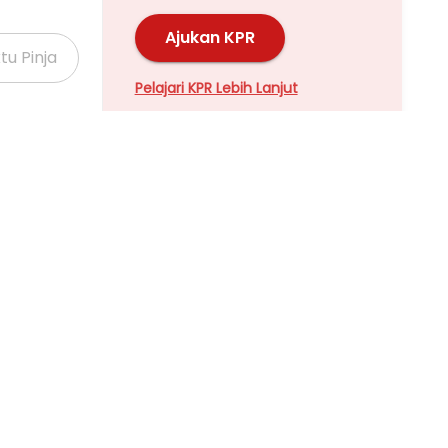
Ajukan KPR
Pelajari KPR Lebih Lanjut
Properti Dijual di Kalideres >
Properti Dijual di Grogol >
Properti Dijual di Meruya >