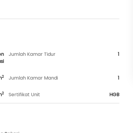
on
Jumlah Kamar Tidur
1
si
2
m
Jumlah Kamar Mandi
1
2
m
Sertifikat Unit
HGB