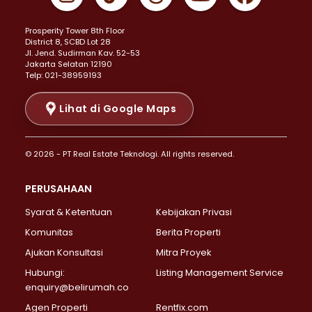
Properti Dijual di Johar Baru >
Properti Dijual di Kemayoran >
Prosperity Tower 8th Floor
Properti Dijual di Menteng >
District 8, SCBD Lot 28
Properti Dijual di Senen >
JI. Jend. Sudirman Kav. 52-53
Jakarta Selatan 12190
Properti Dijual di Tanah Abang >
Telp: 021-38959193
Properti Dijual di Cikini >
Properti Dijual di Kramat >
Lihat di Google Maps
Properti Dijual di Pasar Baru >
Properti Dijual di Bendungan Hilir >
© 2026 - PT Real Estate Teknologi. All rights reserved.
Properti Dijual di Jakarta Selatan >
Properti Dijual di Cilandak >
PERUSAHAAN
Properti Dijual di Lebak Bulus >
Syarat & Ketentuan
Kebijakan Privasi
Properti Dijual di Gandaria Selatan >
Properti Dijual di Pondok Labu >
Komunitas
Berita Properti
Properti Dijual di Cipete Selatan >
Ajukan Konsultasi
Mitra Proyek
Properti Dijual di Jagakarsa >
Hubungi:
Listing Management Service
Properti Dijual di Lenteng Agung >
enquiry@belirumah.co
Properti Dijual di Senayan >
Agen Properti
Rentfix.com