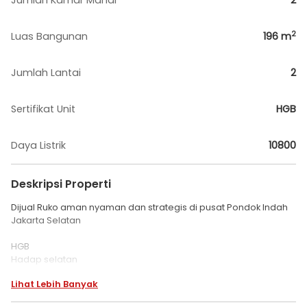
Jumlah Kamar Mandi
2
2
Luas Bangunan
196
m
Jumlah Lantai
2
Sertifikat Unit
HGB
Daya Listrik
10800
Deskripsi Properti
Dijual Ruko aman nyaman dan strategis di pusat Pondok Indah
Jakarta Selatan
HGB
Hadap selatan
Ls tanah 114 m2
Lihat Lebih Banyak
Ls bangunan 196 m2
Lebar depan 8 m