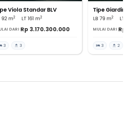
ipe Viola Standar BLV
Tipe Giardino S
2
2
2
B 92
m
LT 161
m
LB 79
m
LT 138
Rp 3.170.300.000
Rp 2.
LAI DARI
MULAI DARI
3
3
3
2
Hasil Penghitungan
KPR