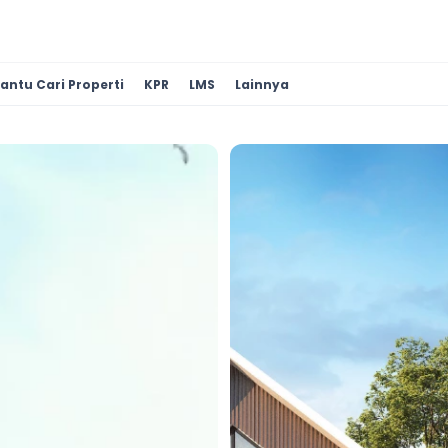
antu Cari Properti
KPR
LMS
Lainnya