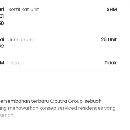
ri
Sertifikat Unit
SHM
01
50
ai
Jumlah Unit
26 Unit
22
AM
Hoek
Tidak
persembahan terbaru Ciputra Group, sebuah
g menawarkan konsep serviced residences yang
yaman.
ncierge service, community centre of healthy and