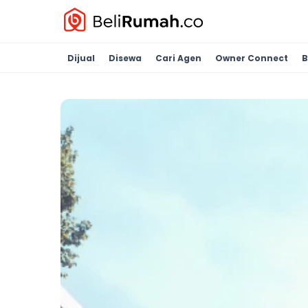
Dijual
Disewa
Cari Agen
Owner Connect
B