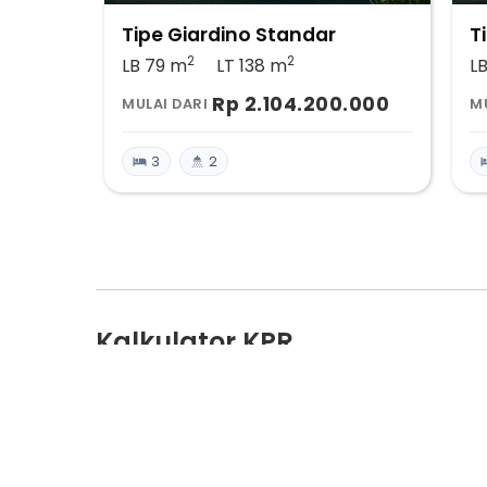
Tipe Giardino Standar
T
2
2
LB 79
m
LT 138
m
L
Rp 2.104.200.000
MULAI DARI
MU
3
2
Kalkulator KPR
Harga Properti
Jumlah DP