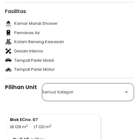
Fasilitas
Kamar Mandi Shower
Pemanas Air
Kolam Renang Kawasan
Desain Interior
Tempat Parkir Mobil
Tempat Parkir Motor
Pilihan Unit
Semua Kategori
Blok ECno. 07
2
2
LB 128
m
LT 120
m