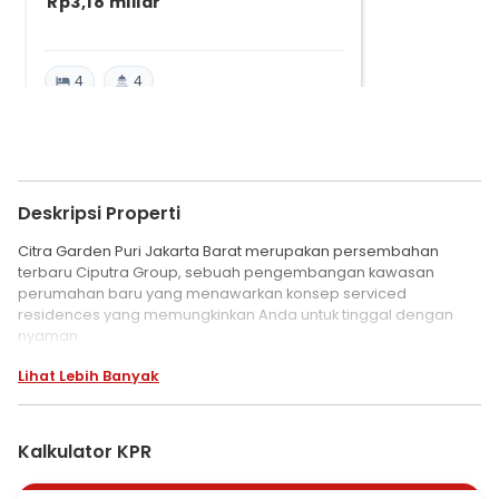
Rp3,18 miliar
4
4
Deskripsi Properti
Citra Garden Puri Jakarta Barat merupakan persembahan
terbaru Ciputra Group, sebuah pengembangan kawasan
perumahan baru yang menawarkan konsep serviced
residences yang memungkinkan Anda untuk tinggal dengan
nyaman.
Lihat Lebih Banyak
Dengan fasilitas pendukung seperti smart concierge service,
community centre of healthy and commercial activities, serta
integrated town management system, Citra Garden Puri
Jakarta Barat didesain secara ekslusif untuk kehidupan yang
Kalkulator KPR
lebih baik.