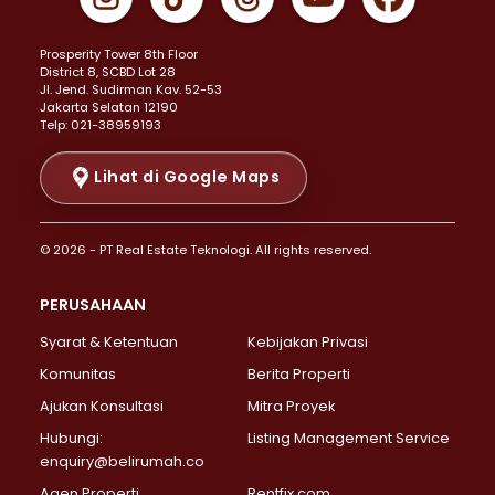
Properti Dijual di Johar Baru >
Properti Dijual di Kemayoran >
Prosperity Tower 8th Floor
Properti Dijual di Menteng >
District 8, SCBD Lot 28
Properti Dijual di Senen >
JI. Jend. Sudirman Kav. 52-53
Jakarta Selatan 12190
Properti Dijual di Tanah Abang >
Telp: 021-38959193
Properti Dijual di Cikini >
Properti Dijual di Kramat >
Lihat di Google Maps
Properti Dijual di Pasar Baru >
Properti Dijual di Bendungan Hilir >
© 2026 - PT Real Estate Teknologi. All rights reserved.
Properti Dijual di Jakarta Selatan >
Properti Dijual di Cilandak >
PERUSAHAAN
Properti Dijual di Lebak Bulus >
Syarat & Ketentuan
Kebijakan Privasi
Properti Dijual di Gandaria Selatan >
Properti Dijual di Pondok Labu >
Komunitas
Berita Properti
Properti Dijual di Cipete Selatan >
Ajukan Konsultasi
Mitra Proyek
Properti Dijual di Jagakarsa >
Hubungi:
Listing Management Service
Properti Dijual di Lenteng Agung >
enquiry@belirumah.co
Properti Dijual di Senayan >
Agen Properti
Rentfix.com