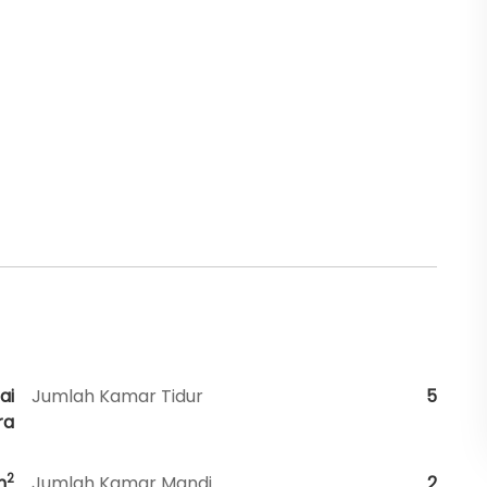
ai
Jumlah Kamar Tidur
5
ra
2
m
Jumlah Kamar Mandi
2