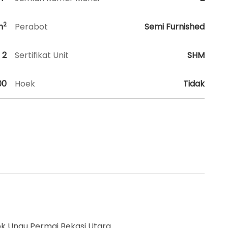
2
m
Perabot
Semi Furnished
2
Sertifikat Unit
SHM
00
Hoek
Tidak
dok Ungu Permai Bekasi Utara