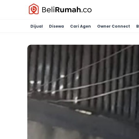
Dijual
Disewa
Cari Agen
Owner Connect
B