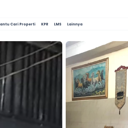
antu Cari Properti
KPR
LMS
Lainnya