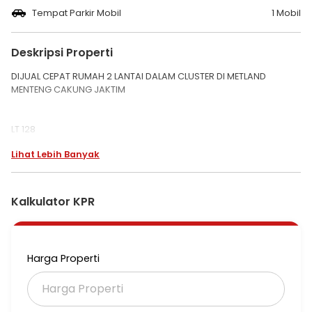
Tempat Parkir Mobil
1 Mobil
Deskripsi Properti
DIJUAL CEPAT RUMAH 2 LANTAI DALAM CLUSTER DI METLAND
MENTENG CAKUNG JAKTIM
LT 128
LB 90
Lihat Lebih Banyak
K.tidur : 3+1
K.mandi : 2+1
gudang
4500 watt
Kalkulator KPR
Harga 2.1M
2LH/ET
Harga Properti