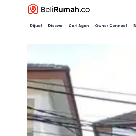
Dijual
Disewa
Cari Agen
Owner Connect
B