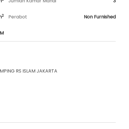
m
Jumlah Kamar Mandi
3
2
m
Perabot
Non Furnished
HM
MPING RS ISLAM JAKARTA