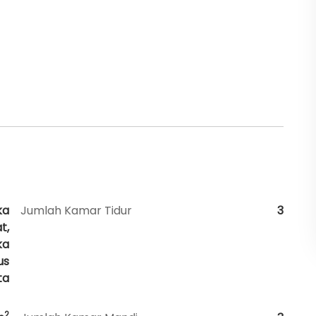
ka
Jumlah Kamar Tidur
3
t,
ka
us
ta
2