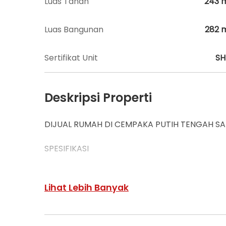
Luas Tanah
243
Luas Bangunan
282
Sertifikat Unit
S
Deskripsi Properti
DIJUAL RUMAH DI CEMPAKA PUTIH TENGAH SA
SPESIFIKASI
LUAS TANAH 243 M2
LUAS BANGUN 282 M2
Lihat Lebih Banyak
BANGUNAN 2 LT
SERTIFIKAT SHM
BANGUNAN THN 2006