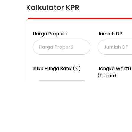
TELP
Kalkulator KPR
CARPORT 2 MOBIL
GARDEN
AKSES 2 MOBIL
Harga Properti
Jumlah DP
HARGA : 6 MILYAR
LISTING EYMAN
Suku Bunga Bank (%)
Jangka Waktu 
(Tahun)