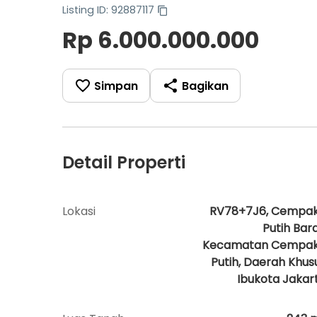
Listing ID: 92887117
Rp 6.000.000.000
Simpan
Bagikan
Detail Properti
Lokasi
RV78+7J6, Cempa
Putih Bara
Kecamatan Cempa
Putih, Daerah Khus
Ibukota Jakar