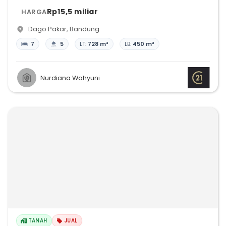
Rp15,5 miliar
HARGA
Dago Pakar
,
Bandung
7
5
LT:
728 m²
LB:
450 m²
Nurdiana Wahyuni
TANAH
JUAL