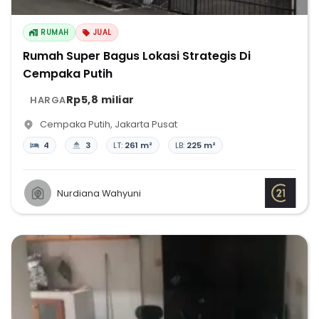
RUMAH
JUAL
Rumah Super Bagus Lokasi Strategis Di
Cempaka Putih
Rp5,8 miliar
HARGA
Cempaka Putih
,
Jakarta Pusat
4
3
LT:
261 m²
LB:
225 m²
Nurdiana Wahyuni