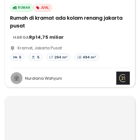
RUMAH
JUAL
Rumah di kramat ada kolam renang jakarta
pusat
Rp14,75 miliar
HARGA
Kramat
,
Jakarta Pusat
5
5
LT:
294 m²
LB:
494 m²
Nurdiana Wahyuni