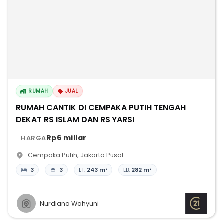
RUMAH
JUAL
RUMAH CANTIK DI CEMPAKA PUTIH TENGAH
DEKAT RS ISLAM DAN RS YARSI
Rp6 miliar
HARGA
Cempaka Putih
,
Jakarta Pusat
3
3
LT:
243 m²
LB:
282 m²
Nurdiana Wahyuni