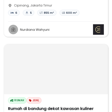
Cipinang
,
Jakarta Timur
6
5
LT:
855 m²
LB:
600 m²
Nurdiana Wahyuni
RUMAH
JUAL
Rumah di bandung dekat kawasan kuliner