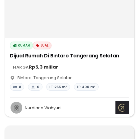
RUMAH
JUAL
Dijual Rumah Di Bintaro Tangerang Selatan
Rp5,3 miliar
HARGA
Bintaro
,
Tangerang Selatan
8
6
LT:
255 m²
LB:
400 m²
Nurdiana Wahyuni