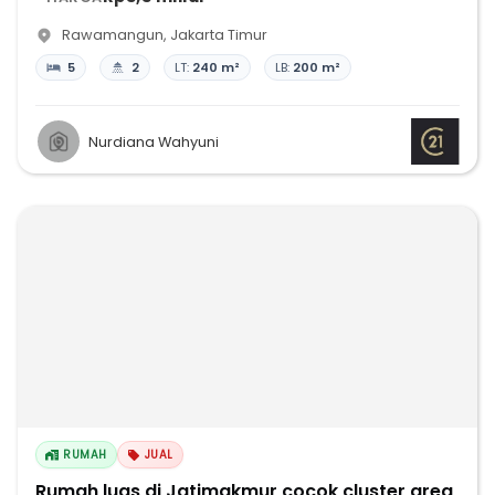
Rawamangun
,
Jakarta Timur
5
2
LT:
240 m²
LB:
200 m²
Nurdiana Wahyuni
RUMAH
JUAL
Rumah luas di Jatimakmur cocok cluster area