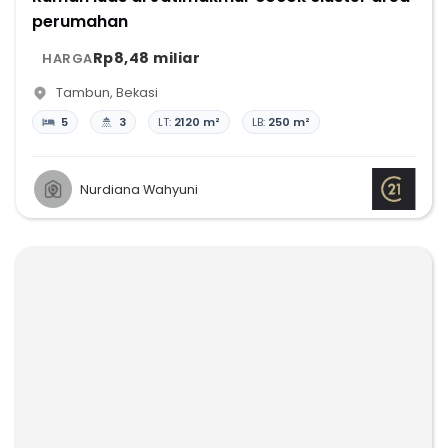
perumahan
Rp8,48 miliar
HARGA
Tambun
,
Bekasi
5
3
LT:
2120 m²
LB:
250 m²
Nurdiana Wahyuni