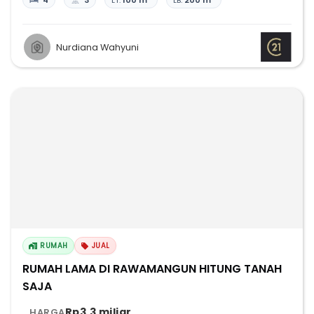
4
3
LT:
100 m²
LB:
200 m²
Nurdiana Wahyuni
RUMAH
JUAL
RUMAH LAMA DI RAWAMANGUN HITUNG TANAH
SAJA
Rp3,3 miliar
HARGA