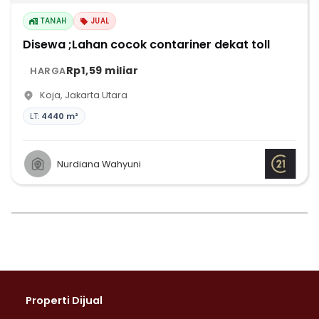
TANAH
JUAL
Disewa ;Lahan cocok contariner dekat toll
Rp1,59 miliar
HARGA
Koja
,
Jakarta Utara
LT:
4440 m²
Nurdiana Wahyuni
Properti Dijual