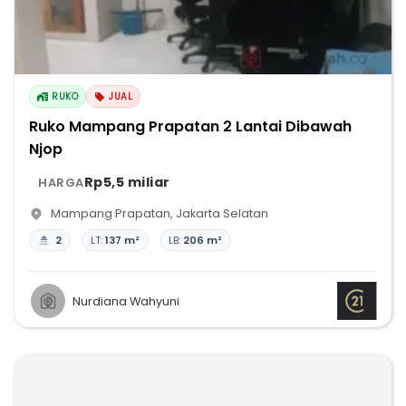
RUKO
JUAL
Ruko Mampang Prapatan 2 Lantai Dibawah
Njop
Rp5,5 miliar
HARGA
Mampang Prapatan
,
Jakarta Selatan
2
LT:
137 m²
LB:
206 m²
Nurdiana Wahyuni