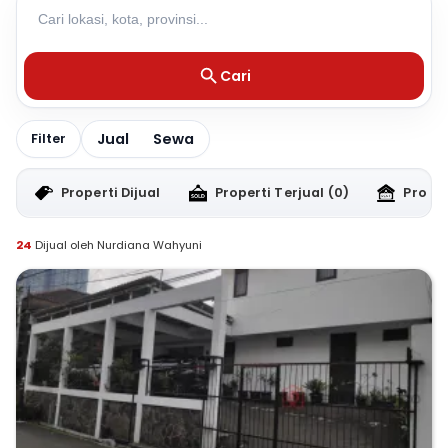
Cari
Jual
Sewa
Filter
Properti Dijual
Properti Terjual
(0)
Proper
24
Dijual oleh Nurdiana Wahyuni