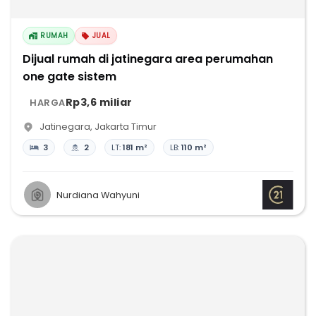
RUMAH
JUAL
Dijual rumah di jatinegara area perumahan
one gate sistem
Rp3,6 miliar
HARGA
Jatinegara
,
Jakarta Timur
3
2
LT:
181 m²
LB:
110 m²
Nurdiana Wahyuni