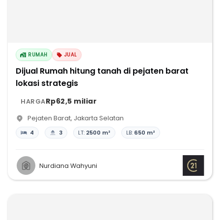
RUMAH
JUAL
Dijual Rumah hitung tanah di pejaten barat
lokasi strategis
Rp62,5 miliar
HARGA
Pejaten Barat
,
Jakarta Selatan
4
3
LT:
2500 m²
LB:
650 m²
Nurdiana Wahyuni