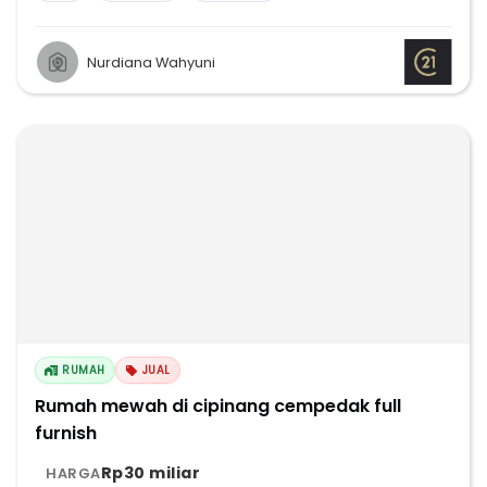
Nurdiana Wahyuni
RUMAH
JUAL
Rumah mewah di cipinang cempedak full
furnish
Rp30 miliar
HARGA