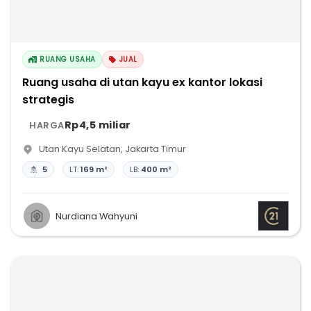
RUANG USAHA
JUAL
Ruang usaha di utan kayu ex kantor lokasi
strategis
Rp4,5 miliar
HARGA
Utan Kayu Selatan
,
Jakarta Timur
5
LT:
169 m²
LB:
400 m²
Nurdiana Wahyuni