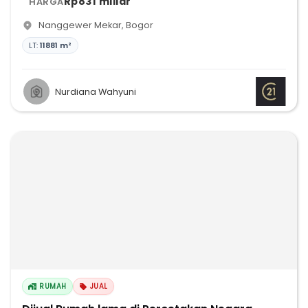
Rp831 miliar
HARGA
Nanggewer Mekar
,
Bogor
LT:
11881 m²
Nurdiana Wahyuni
RUMAH
JUAL