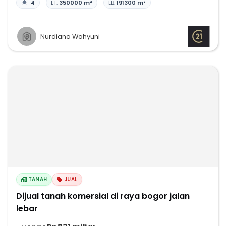
4
LT:
350000 m²
LB:
191300 m²
Nurdiana Wahyuni
TANAH
JUAL
Dijual tanah komersial di raya bogor jalan
lebar