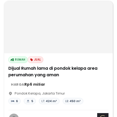
RUMAH
JUAL
Dijual Rumah lama di pondok kelapa area
perumahan yang aman
Rp6 miliar
HARGA
Pondok Kelapa
,
Jakarta Timur
6
5
LT:
424 m²
LB:
450 m²