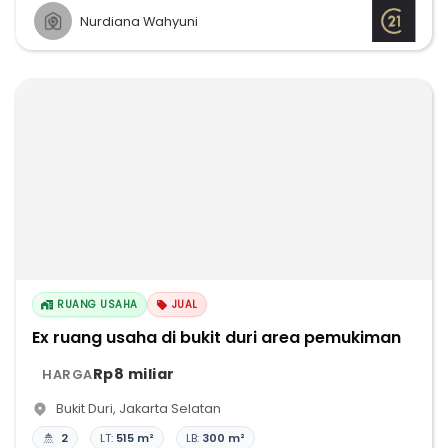
Nurdiana Wahyuni
RUANG USAHA
JUAL
Ex ruang usaha di bukit duri area pemukiman
Rp8 miliar
HARGA
Bukit Duri
,
Jakarta Selatan
2
LT:
515 m²
LB:
300 m²