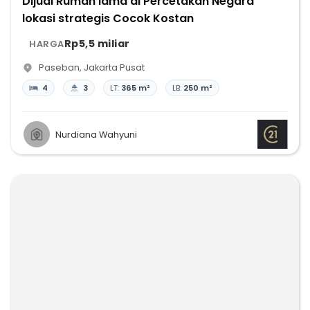
Dijual Rumah lama di Percetakan Negara
lokasi strategis Cocok Kostan
Rp5,5 miliar
HARGA
Paseban
,
Jakarta Pusat
4
3
LT:
365 m²
LB:
250 m²
Nurdiana Wahyuni