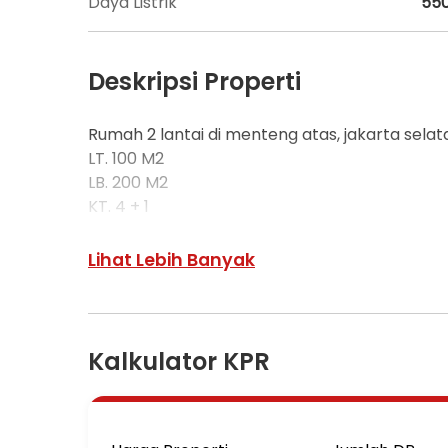
Daya Listrik
55
Deskripsi Properti
Rumah 2 lantai di menteng atas, jakarta selat
LT. 100 M2
LB. 200 M2
KT. 4 + 1
KM. 3
SHM
Lihat Lebih Banyak
Listrik 5500 watt
Air Pam
Carport 1 mobil
Akses :
Kalkulator KPR
- Dekat stasiun Tebet dan manggarai
- Dekat Pasar Raya
- Dekat sekolah
Harga Rp. 2,3 M