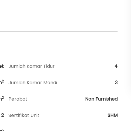
et
Jumlah Kamar Tidur
4
2
m
Jumlah Kamar Mandi
3
2
m
Perabot
Non Furnished
2
Sertifikat Unit
SHM