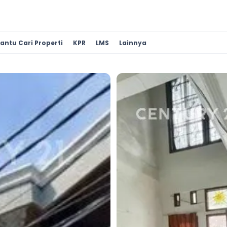
antu Cari Properti
KPR
LMS
Lainnya