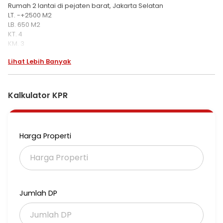
Rumah 2 lantai di pejaten barat, Jakarta Selatan
LT. -+2500 M2
LB. 650 M2
KT. 4
KM. 3
SHM + PBB + IMB
Lihat Lebih Banyak
PLN 7700 watt
Air Jetpum
Garasi 2
Carport 5
Kalkulator KPR
Harga Rp.25jt/m2
Total Rp. 62.500.000,-
Harga Properti
Jumlah DP