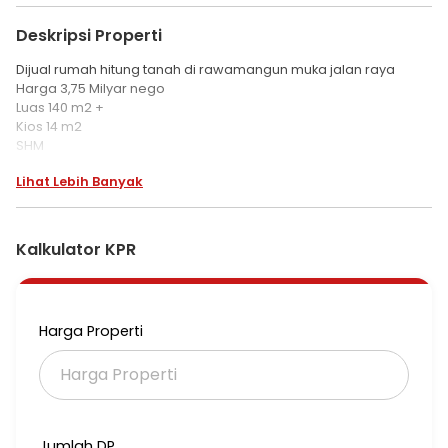
Deskripsi Properti
Dijual rumah hitung tanah di rawamangun muka jalan raya
Harga 3,75 Milyar nego
Luas 140 m2 +
Kios 14 m2
SHM
Listrik 2200 watt
Lihat Lebih Banyak
Air jetpump
Dekat UNJ dan Alazhar
Kalkulator KPR
Harga Properti
Jumlah DP