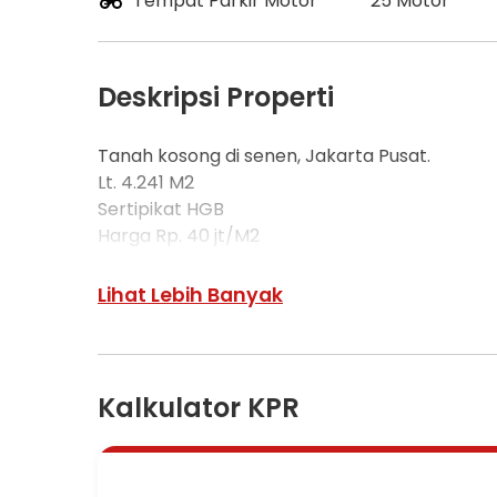
Tempat Parkir Motor
25 Motor
Deskripsi Properti
Tanah kosong di senen, Jakarta Pusat.
Lt. 4.241 M2
Sertipikat HGB
Harga Rp. 40 jt/M2
Total Rp. 169.640.000.000,-
Akses :
Lihat Lebih Banyak
- Dekat mall atrium
- Dekat hotel Lumire
- Dekat RS Gatot Soebroto
Colisting Agus, Nurdiana, Lusi
Kalkulator KPR