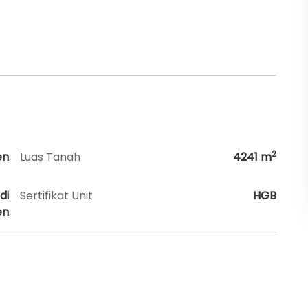
2
en
Luas Tanah
4241
m
di
Sertifikat Unit
HGB
en