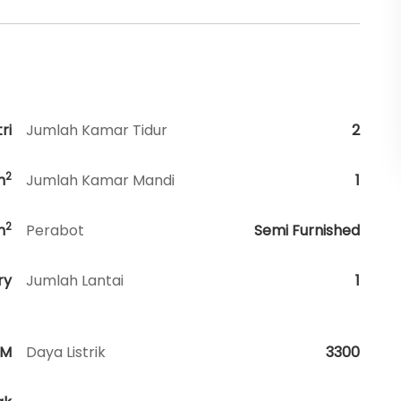
ri
Jumlah Kamar Tidur
2
2
m
Jumlah Kamar Mandi
1
2
m
Perabot
Semi Furnished
ry
Jumlah Lantai
1
HM
Daya Listrik
3300